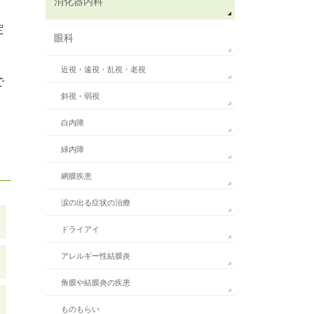
消化器内科
定
眼科
近視・遠視・乱視・老視
で
斜視・弱視
白内障
緑内障
網膜疾患
涙の出る症状の治療
ドライアイ
アレルギー性結膜炎
角膜や結膜炎の疾患
ものもらい