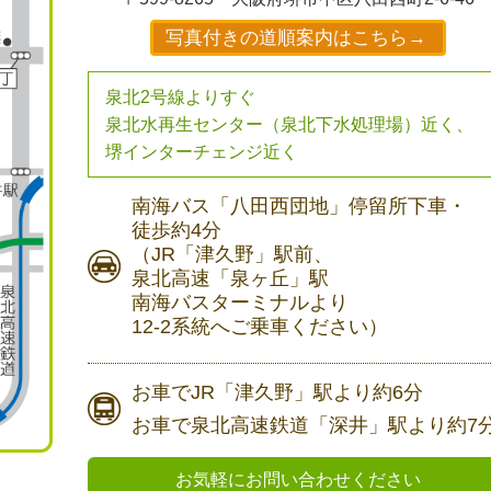
写真付きの道順案内はこちら→
泉北2号線よりすぐ
泉北水再生センター（泉北下水処理場）近く、
堺インターチェンジ近く
南海バス
「八田西団地」停留所下車・
徒歩約4分
（JR「津久野」駅前、
泉北高速「泉ヶ丘」駅
南海バスターミナルより
12-2系統へご乗車ください）
お車で
JR「津久野」駅より
約6分
お車で
泉北高速鉄道「深井」駅より
約7
お気軽にお問い合わせください