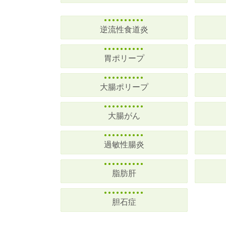
逆流性食道炎
胃ポリープ
大腸ポリープ
大腸がん
過敏性腸炎
脂肪肝
胆石症