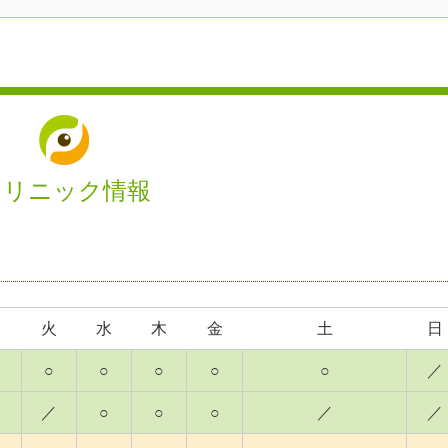
クリニック情報
月
火
水
木
金
土
日
○
○
○
○
○
／
／
○
○
○
／
／