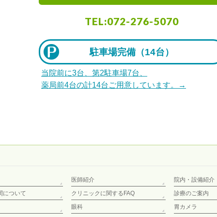
TEL:072-276-5070
駐車場完備（
14台）
当院前に3台、第2駐車場7台、
薬局前4台の計14台ご用意しています。→
医師紹介
院内・設備紹介
関について
クリニックに関するFAQ
診療のご案内
眼科
胃カメラ