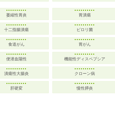
萎縮性胃炎
胃潰瘍
十二指腸潰瘍
ピロリ菌
食道がん
胃がん
便潜血陽性
機能性ディスペプシア
潰瘍性大腸炎
クローン病
肝硬変
慢性膵炎