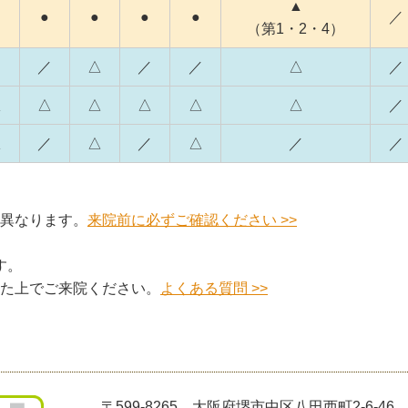
▲
●
●
●
●
／
（第1・2・4）
／
／
△
／
／
△
／
△
△
△
△
△
△
／
△
／
△
／
△
／
／
異なります。
来院前に必ずご確認ください >>
す。
た上でご来院ください。
よくある質問 >>
〒599-8265
大阪府堺市中区八田西町2-6-46