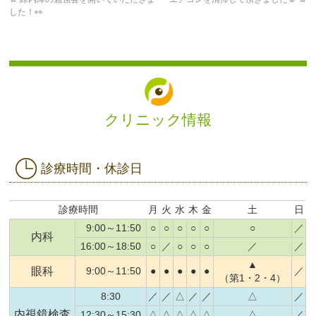
した！👀
クリニック情報
診療時間・休診日
診療時間
月
火
水
木
金
土
日
9:00～11:50
○
○
○
○
○
○
／
内科
16:00～18:50
○
／
○
○
○
／
／
▲
眼科
9:00～11:50
●
●
●
●
●
／
（第1・2・4）
8:30
／
／
△
／
／
△
／
内視鏡検査
12:30～15:30
△
△
△
△
△
△
／