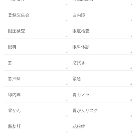
登録医集会
白内障
眼圧検査
眼底検査
眼科
眼科休診
窓
窓拭き
窓掃除
緊急
緑内障
胃カメラ
胃がん
胃がんリスク
脂肪肝
花粉症