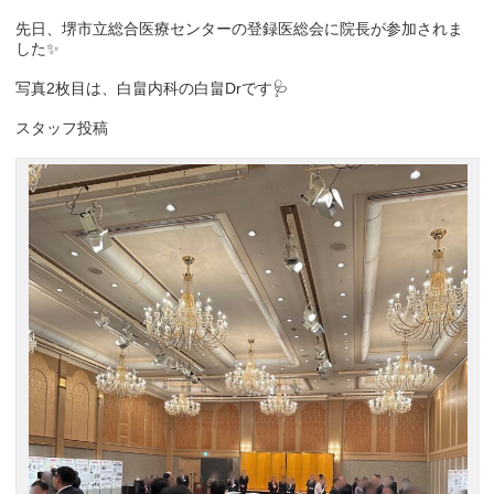
先日、堺市立総合医療センターの登録医総会に院長が参加されま
した✨
写真2枚目は、白畠内科の白畠Drです🩺
スタッフ投稿