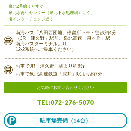
泉北2号線よりすぐ
泉北水再生センター（泉北下水処理場）近く、
堺インターチェンジ近く
南海バス
「八田西団地」停留所下車・
徒歩約4分
（JR「津久野」駅前、
泉北高速「泉ヶ丘」駅
南海バスターミナルより
12-2系統へご乗車ください）
お車で
JR「津久野」駅より
約6分
お車で
泉北高速鉄道「深井」駅より
約7分
お気軽にお問い合わせください
TEL:
072-276-5070
駐車場完備（
14台）