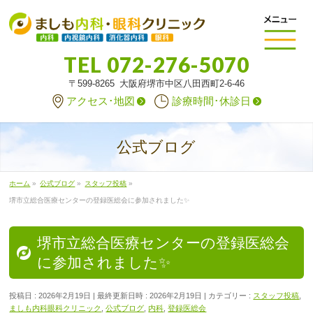
TEL
072-276-5070
〒599-8265 大阪府堺市中区八田西町2-6-46
アクセス･地図
診療時間･休診日
公式ブログ
ホーム
»
公式ブログ
»
スタッフ投稿
»
堺市立総合医療センターの登録医総会に参加されました✨
堺市立総合医療センターの登録医総会
に参加されました✨
投稿日 : 2026年2月19日
最終更新日時 : 2026年2月19日
カテゴリー :
スタッフ投稿
,
ましも内科眼科クリニック
,
公式ブログ
,
内科
,
登録医総会