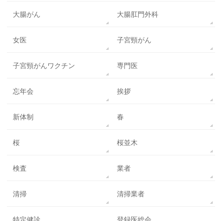
大腸がん
大腸肛門外科
女医
子宮頸がん
子宮頸がんワクチン
専門医
忘年会
挨拶
新体制
春
桜
桜並木
検査
業者
清掃
清掃業者
特定健診
登録医総会