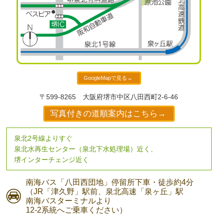
GoogleMapで見る→
〒599-8265
大阪府堺市中区八田西町2-6-46
写真付きの道順案内はこちら→
泉北2号線よりすぐ
泉北水再生センター（泉北下水処理場）近く、
堺インターチェンジ近く
南海バス
「八田西団地」停留所下車・
徒歩約4分
（JR「津久野」駅前、
泉北高速「泉ヶ丘」駅
南海バスターミナルより
12-2系統へご乗車ください）