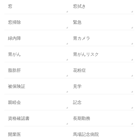
窓
窓拭き
窓掃除
緊急
緑内障
胃カメラ
胃がん
胃がんリスク
脂肪肝
花粉症
被保険証
見学
親睦会
記念
資格確認書
長期勤務
開業医
馬場記念病院