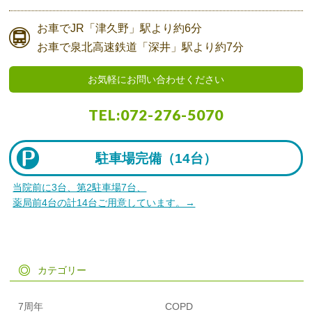
お車で
JR「津久野」駅より
約6分
お車で
泉北高速鉄道「深井」駅より
約7分
お気軽にお問い合わせください
TEL:
072-276-5070
駐車場完備（
14台）
当院前に3台、第2駐車場7台、
薬局前4台の計14台ご用意しています。→
カテゴリー
7周年
COPD