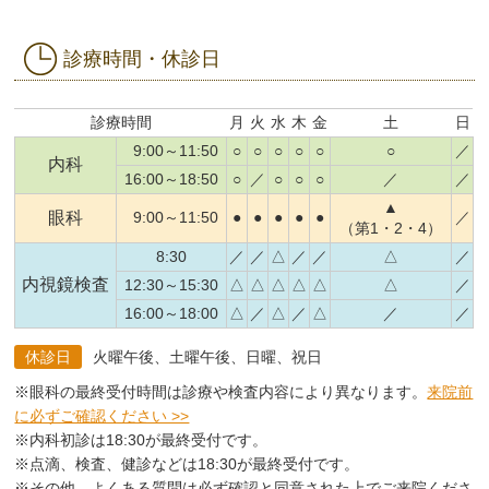
診療時間・休診日
診療時間
月
火
水
木
金
土
日
9:00～11:50
○
○
○
○
○
○
／
内科
16:00～18:50
○
／
○
○
○
／
／
▲
眼科
9:00～11:50
●
●
●
●
●
／
（第1・2・4）
8:30
／
／
△
／
／
△
／
内視鏡検査
12:30～15:30
△
△
△
△
△
△
／
16:00～18:00
△
／
△
／
△
／
／
休診日
火曜午後、土曜午後、日曜、祝日
※眼科の最終受付時間は診療や検査内容により異なります。
来院前
に必ずご確認ください >>
※内科初診は18:30が最終受付です。
※点滴、検査、健診などは18:30が最終受付です。
※その他、よくある質問は必ず確認と同意された上でご来院くださ