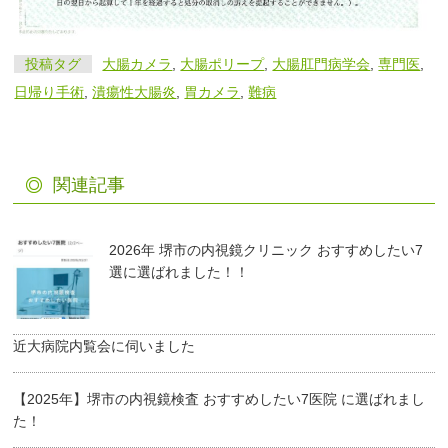
投稿タグ
大腸カメラ
,
大腸ポリープ
,
大腸肛門病学会
,
専門医
,
日帰り手術
,
潰瘍性大腸炎
,
胃カメラ
,
難病
関連記事
2026年 堺市の内視鏡クリニック おすすめしたい7
選に選ばれました！！
近大病院内覧会に伺いました
【2025年】堺市の内視鏡検査 おすすめしたい7医院 に選ばれまし
た！