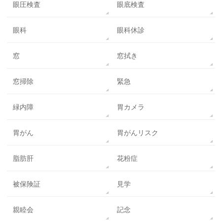
眼圧検査
眼底検査
眼科
眼科休診
窓
窓拭き
窓掃除
緊急
緑内障
胃カメラ
胃がん
胃がんリスク
脂肪肝
花粉症
被保険証
見学
親睦会
記念