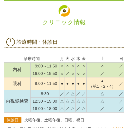
クリニック情報
診療時間・休診日
診療時間
月
火
水
木
金
土
日
9:00～11:50
○
○
○
○
○
○
／
内科
16:00～18:50
○
／
○
○
○
／
／
▲
眼科
9:00～11:50
●
●
●
●
●
／
（第1・2・4）
8:30
／
／
△
／
／
△
／
内視鏡検査
12:30～15:30
△
△
△
△
△
△
／
16:00～18:00
△
／
△
／
△
／
／
休診日
火曜午後、土曜午後、日曜、祝日