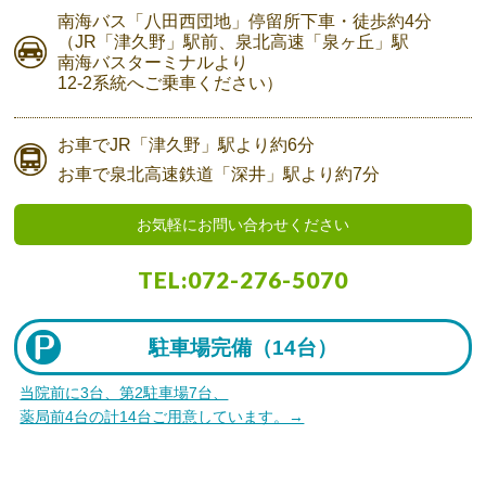
南海バス
「八田西団地」停留所下車・
徒歩約4分
（JR「津久野」駅前、
泉北高速「泉ヶ丘」駅
南海バスターミナルより
12-2系統へご乗車ください）
お車で
JR「津久野」駅より
約6分
お車で
泉北高速鉄道「深井」駅より
約7分
お気軽にお問い合わせください
TEL:
072-276-5070
駐車場完備（
14台）
当院前に3台、第2駐車場7台、
薬局前4台の計14台ご用意しています。→