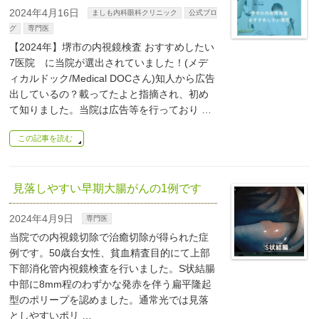
2024年4月16日
ましも内科眼科クリニック
公式ブロ
グ
専門医
【2024年】堺市の内視鏡検査 おすすめしたい
7医院 に当院が選出されていました！(メデ
ィカルドック/Medical DOCさん)知人から広告
出しているの？載ってたよと指摘され、初め
て知りました。当院は広告等を行っており …
この記事を読む
見落しやすい早期大腸がんの1例です
2024年4月9日
専門医
当院での内視鏡切除で治癒切除が得られた症
例です。50歳台女性、貧血精査目的にて上部
下部消化管内視鏡検査を行いました。S状結腸
中部に8mm程のわずかな発赤を伴う扁平隆起
型のポリープを認めました。通常光では見落
としやすいポリ …