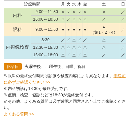
診療時間
月
火
水
木
金
土
日
9:00～11:50
○
○
○
○
○
○
／
内科
16:00～18:50
○
／
○
○
○
／
／
▲
眼科
9:00～11:50
●
●
●
●
●
／
（第1・2・4）
8:30
／
／
△
／
／
△
／
内視鏡検査
12:30～15:30
△
△
△
△
△
△
／
16:00～18:00
△
／
△
／
△
／
／
休診日
火曜午後、土曜午後、日曜、祝日
※眼科の最終受付時間は診療や検査内容により異なります。
来院前
に必ずご確認ください >>
※内科初診は18:30が最終受付です。
※点滴、検査、健診などは18:30が最終受付です。
※その他、よくある質問は必ず確認と同意された上でご来院くださ
い。
よくある質問 >>