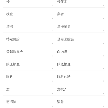
桜
桜並木
検査
業者
清掃
清掃業者
特定健診
登録医総会
登録医集会
白内障
眼圧検査
眼底検査
眼科
眼科休診
窓
窓拭き
窓掃除
緊急