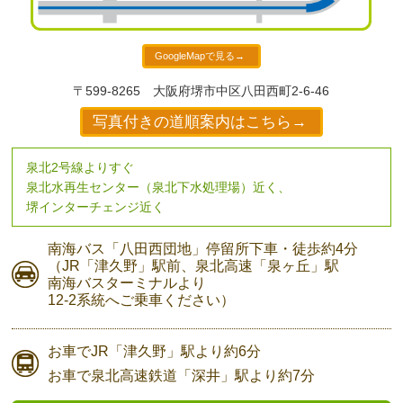
GoogleMapで見る→
〒599-8265
大阪府堺市中区八田西町2-6-46
写真付きの道順案内はこちら→
泉北2号線よりすぐ
泉北水再生センター（泉北下水処理場）近く、
堺インターチェンジ近く
南海バス
「八田西団地」停留所下車・
徒歩約4分
（JR「津久野」駅前、
泉北高速「泉ヶ丘」駅
南海バスターミナルより
12-2系統へご乗車ください）
お車で
JR「津久野」駅より
約6分
お車で
泉北高速鉄道「深井」駅より
約7分