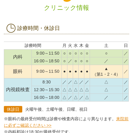
クリニック情報
診療時間・休診日
診療時間
月
火
水
木
金
土
日
9:00～11:50
○
○
○
○
○
○
／
内科
16:00～18:50
○
／
○
○
○
／
／
▲
眼科
9:00～11:50
●
●
●
●
●
／
（第1・2・4）
8:30
／
／
△
／
／
△
／
内視鏡検査
12:30～15:30
△
△
△
△
△
△
／
16:00～18:00
△
／
△
／
△
／
／
休診日
火曜午後、土曜午後、日曜、祝日
※眼科の最終受付時間は診療や検査内容により異なります。
来院前
に必ずご確認ください >>
※内科初診は18:30が最終受付です。