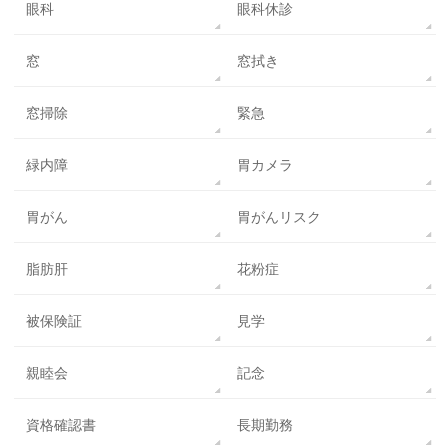
眼科
眼科休診
窓
窓拭き
窓掃除
緊急
緑内障
胃カメラ
胃がん
胃がんリスク
脂肪肝
花粉症
被保険証
見学
親睦会
記念
資格確認書
長期勤務