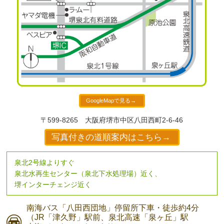
GoogleMapで見る→
〒599-8265
大阪府堺市中区八田西町2-6-46
写真付きの道順案内はこちら→
泉北2号線よりすぐ
泉北水再生センター（泉北下水処理場）近く、
堺インターチェンジ近く
南海バス
「八田西団地」停留所下車・
徒歩約4分
（JR「津久野」駅前、
泉北高速「泉ヶ丘」駅