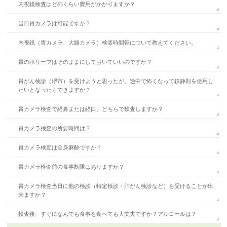
内視鏡検査はどのくらい費用がかかりますか？
当日胃カメラは可能ですか？
内視鏡（胃カメラ、大腸カメラ）検査時間帯について教えてください。
胃のポリープはそのままにしておいていいのですか？
胃がん検診（堺市）を受けようと思ったが、途中で怖くなって鎮静剤を使用し
たいとなったらできますか？
胃カメラ検査で経鼻または経口、どちらで検査しますか？
胃カメラ検査の所要時間は？
胃カメラ検査は全身麻酔ですか？
胃カメラ検査前の食事制限はありますか？
胃カメラ検査当日に他の検診（特定検診・肺がん検診など）を受けることが出
来ますか？
検査後、すぐになんでも食事を食べても大丈夫ですか？アルコールは？