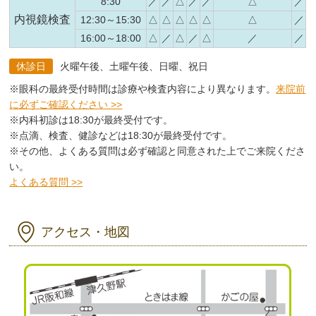
8:30
／
／
△
／
／
△
／
内視鏡検査
12:30～15:30
△
△
△
△
△
△
／
16:00～18:00
△
／
△
／
△
／
／
休診日
火曜午後、土曜午後、日曜、祝日
※眼科の最終受付時間は診療や検査内容により異なります。
来院前
に必ずご確認ください >>
※内科初診は18:30が最終受付です。
※点滴、検査、健診などは18:30が最終受付です。
※その他、よくある質問は必ず確認と同意された上でご来院くださ
い。
よくある質問 >>
アクセス・地図