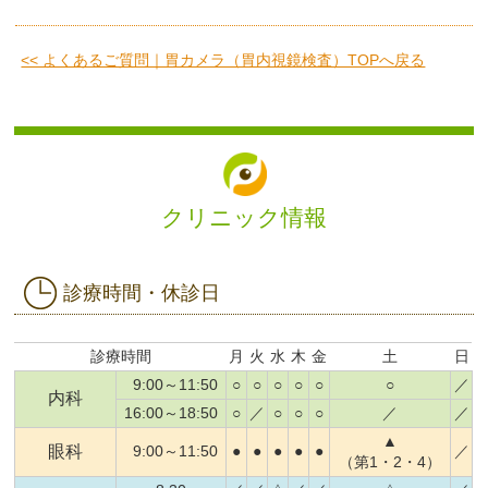
<< よくあるご質問｜胃カメラ（胃内視鏡検査）TOPへ戻る
クリニック情報
診療時間・休診日
診療時間
月
火
水
木
金
土
日
9:00～11:50
○
○
○
○
○
○
／
内科
16:00～18:50
○
／
○
○
○
／
／
▲
眼科
9:00～11:50
●
●
●
●
●
／
（第1・2・4）