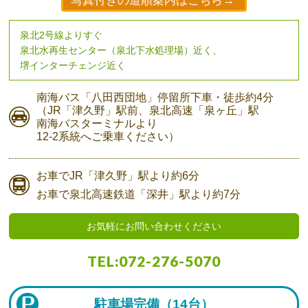
写真付きの道順案内はこちら→
泉北2号線よりすぐ
泉北水再生センター（泉北下水処理場）近く、
堺インターチェンジ近く
南海バス
「八田西団地」停留所下車・
徒歩約4分
（JR「津久野」駅前、
泉北高速「泉ヶ丘」駅
南海バスターミナルより
12-2系統へご乗車ください）
お車で
JR「津久野」駅より
約6分
お車で
泉北高速鉄道「深井」駅より
約7分
お気軽にお問い合わせください
TEL:
072-276-5070
駐車場完備（
14台）