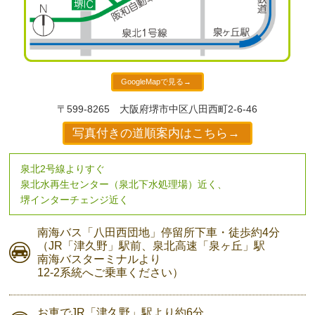
GoogleMapで見る→
〒599-8265
大阪府堺市中区八田西町2-6-46
写真付きの道順案内はこちら→
泉北2号線よりすぐ
泉北水再生センター（泉北下水処理場）近く、
堺インターチェンジ近く
南海バス
「八田西団地」停留所下車・
徒歩約4分
（JR「津久野」駅前、
泉北高速「泉ヶ丘」駅
南海バスターミナルより
12-2系統へご乗車ください）
お車で
JR「津久野」駅より
約6分