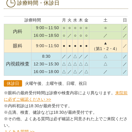
診療時間・休診日
診療時間
月
火
水
木
金
土
日
9:00～11:50
○
○
○
○
○
○
／
内科
16:00～18:50
○
／
○
○
○
／
／
▲
眼科
9:00～11:50
●
●
●
●
●
／
（第1・2・4）
8:30
／
／
△
／
／
△
／
内視鏡検査
12:30～15:30
△
△
△
△
△
△
／
16:00～18:00
△
／
△
／
△
／
／
休診日
火曜午後、土曜午後、日曜、祝日
※眼科の最終受付時間は診療や検査内容により異なります。
来院前
に必ずご確認ください >>
※内科初診は18:30が最終受付です。
※点滴、検査、健診などは18:30が最終受付です。
※その他、よくある質問は必ず確認と同意された上でご来院くださ
い。
よくある質問 >>