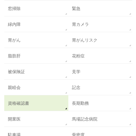
窓掃除
緊急
緑内障
胃カメラ
胃がん
胃がんリスク
脂肪肝
花粉症
被保険証
見学
親睦会
記念
資格確認書
長期勤務
開業医
馬場記念病院
駐車場
骨密度