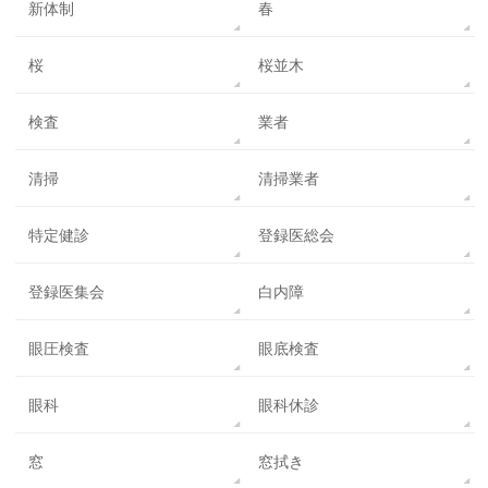
新体制
春
桜
桜並木
検査
業者
清掃
清掃業者
特定健診
登録医総会
登録医集会
白内障
眼圧検査
眼底検査
眼科
眼科休診
窓
窓拭き