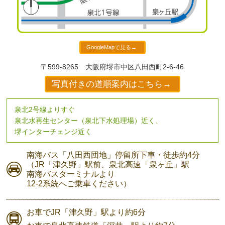
GoogleMapで見る→
〒599-8265
大阪府堺市中区八田西町2-6-46
写真付きの道順案内はこちら→
泉北2号線よりすぐ
泉北水再生センター（泉北下水処理場）近く、
堺インターチェンジ近く
南海バス
「八田西団地」停留所下車・
徒歩約4分
（JR「津久野」駅前、
泉北高速「泉ヶ丘」駅
南海バスターミナルより
12-2系統へご乗車ください）
お車で
JR「津久野」駅より
約6分