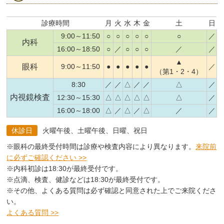
診療時間
月
火
水
木
金
土
日
9:00～11:50
○
○
○
○
○
○
／
内科
16:00～18:50
○
／
○
○
○
／
／
▲
眼科
9:00～11:50
●
●
●
●
●
／
（第1・2・4）
8:30
／
／
△
／
／
△
／
内視鏡検査
12:30～15:30
△
△
△
△
△
△
／
16:00～18:00
△
／
△
／
△
／
／
休診日
火曜午後、土曜午後、日曜、祝日
※眼科の最終受付時間は診療や検査内容により異なります。
来院前
に必ずご確認ください >>
※内科初診は18:30が最終受付です。
※点滴、検査、健診などは18:30が最終受付です。
※その他、よくある質問は必ず確認と同意された上でご来院くださ
い。
よくある質問 >>