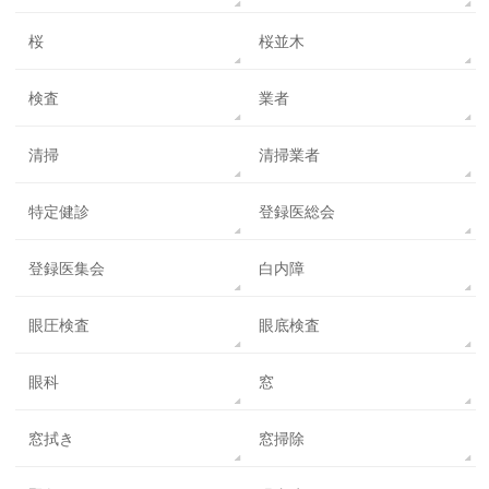
桜
桜並木
検査
業者
清掃
清掃業者
特定健診
登録医総会
登録医集会
白内障
眼圧検査
眼底検査
眼科
窓
窓拭き
窓掃除