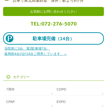
お車で
泉北高速鉄道「深井」駅より
約7分
お気軽にお問い合わせください
TEL:
072-276-5070
駐車場完備（
14台）
当院前に3台、第2駐車場7台、
薬局前4台の計14台ご用意しています。→
カテゴリー
7周年
COPD
CPAP
EXPO