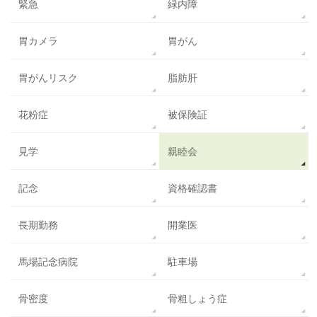
緊急
緑内障
胃カメラ
胃がん
胃がんリスク
脂肪肝
花粉症
被保険証
見学
親睦会
記念
資格確認書
長期勤務
開業医
馬場記念病院
駐車場
骨密度
骨粗しょう症