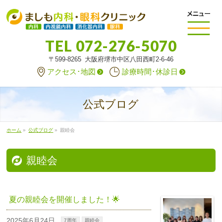
TEL
072-276-5070
〒599-8265 大阪府堺市中区八田西町2-6-46
アクセス･地図
診療時間･休診日
公式ブログ
ホーム
»
公式ブログ
»
親睦会
親睦会
夏の親睦会を開催しました！🌟
2025年6月24日
7周年
親睦会