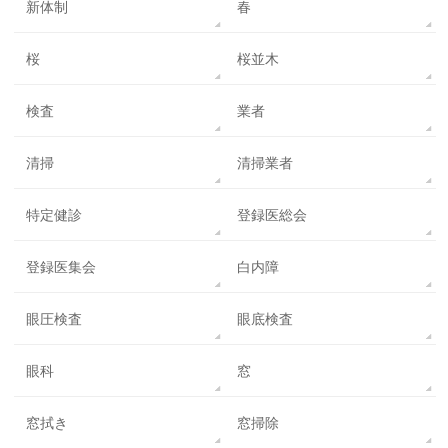
新体制
春
桜
桜並木
検査
業者
清掃
清掃業者
特定健診
登録医総会
登録医集会
白内障
眼圧検査
眼底検査
眼科
窓
窓拭き
窓掃除