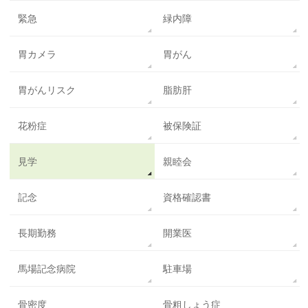
緊急
緑内障
胃カメラ
胃がん
胃がんリスク
脂肪肝
花粉症
被保険証
見学
親睦会
記念
資格確認書
長期勤務
開業医
馬場記念病院
駐車場
骨密度
骨粗しょう症