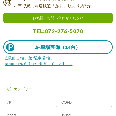
お車で
泉北高速鉄道「深井」駅より
約7分
お気軽にお問い合わせください
TEL:
072-276-5070
駐車場完備（
14台）
当院前に3台、第2駐車場7台、
薬局前4台の計14台ご用意しています。→
カテゴリー
7周年
COPD
CPAP
EXPO