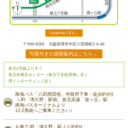
GoogleMapで見る→
〒599-8265
大阪府堺市中区八田西町2-6-46
写真付きの道順案内はこちら→
泉北2号線よりすぐ
泉北水再生センター（泉北下水処理場）近く、
堺インターチェンジ近く
南海バス
「八田西団地」停留所下車・
徒歩約4分
（JR「津久野」駅前、
泉北高速「泉ヶ丘」駅
南海バスターミナルより
12-2系統へご乗車ください）
お車で
JR「津久野」駅より
約6分