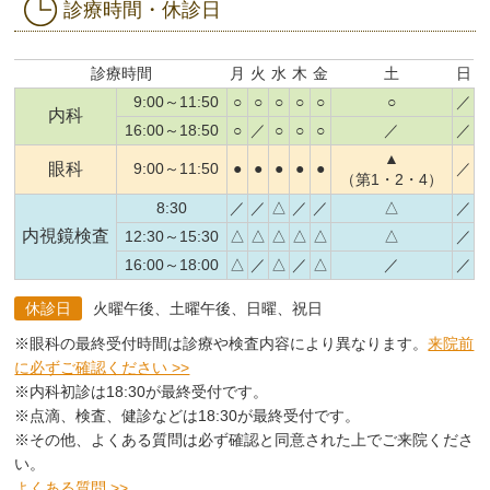
診療時間・休診日
診療時間
月
火
水
木
金
土
日
9:00～11:50
○
○
○
○
○
○
／
内科
16:00～18:50
○
／
○
○
○
／
／
▲
眼科
9:00～11:50
●
●
●
●
●
／
（第1・2・4）
8:30
／
／
△
／
／
△
／
内視鏡検査
12:30～15:30
△
△
△
△
△
△
／
16:00～18:00
△
／
△
／
△
／
／
休診日
火曜午後、土曜午後、日曜、祝日
※眼科の最終受付時間は診療や検査内容により異なります。
来院前
に必ずご確認ください >>
※内科初診は18:30が最終受付です。
※点滴、検査、健診などは18:30が最終受付です。
※その他、よくある質問は必ず確認と同意された上でご来院くださ
い。
よくある質問 >>