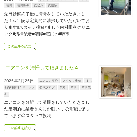
清掃
清掃業者
窓拭き
窓掃除
先日診察終了後に清掃をしていただきまし
た！☺️当院は定期的に清掃していただいてお
ります‼️スタッフ投稿#ましも内科眼科クリニ
ック#清掃業者#清掃#窓拭き#堺市
この記事を読む
エアコンを清掃して頂きました☺
2026年2月26日
エアコン清掃
スタッフ投稿
まし
も内科眼科クリニック
公式ブログ
業者
清掃
清掃業
者
エアコンを分解して清掃をしていただきまし
た定期的に業者さんにお願いして清潔に保っ
ています😊スタッフ投稿
この記事を読む