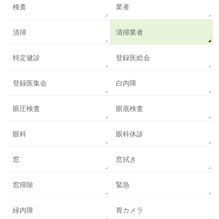
検査
業者
清掃
清掃業者
特定健診
登録医総会
登録医集会
白内障
眼圧検査
眼底検査
眼科
眼科休診
窓
窓拭き
窓掃除
緊急
緑内障
胃カメラ