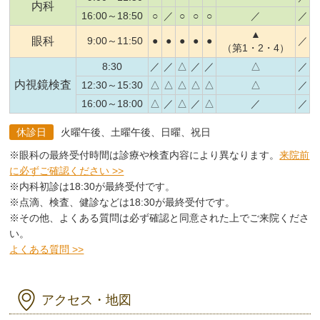
内科
16:00～18:50
○
／
○
○
○
／
／
▲
眼科
9:00～11:50
●
●
●
●
●
／
（第1・2・4）
8:30
／
／
△
／
／
△
／
内視鏡検査
12:30～15:30
△
△
△
△
△
△
／
16:00～18:00
△
／
△
／
△
／
／
休診日
火曜午後、土曜午後、日曜、祝日
※眼科の最終受付時間は診療や検査内容により異なります。
来院前
に必ずご確認ください >>
※内科初診は18:30が最終受付です。
※点滴、検査、健診などは18:30が最終受付です。
※その他、よくある質問は必ず確認と同意された上でご来院くださ
い。
よくある質問 >>
アクセス・地図