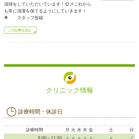
清掃をしていただいています！😌🎶これから
も常に清潔を保てるようにしていきます！
🌟 スタッフ投稿
この記事を読む
クリニック情報
診療時間・休診日
診療時間
月
火
水
木
金
土
日
9:00～11:50
○
○
○
○
○
○
／