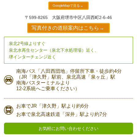
GoogleMapで見る→
〒599-8265
大阪府堺市中区八田西町2-6-46
写真付きの道順案内はこちら→
泉北2号線よりすぐ
泉北水再生センター（泉北下水処理場）近く、
堺インターチェンジ近く
南海バス
「八田西団地」停留所下車・
徒歩約4分
（JR「津久野」駅前、
泉北高速「泉ヶ丘」駅
南海バスターミナルより
12-2系統へご乗車ください）
お車で
JR「津久野」駅より
約6分
お車で
泉北高速鉄道「深井」駅より
約7分
お気軽にお問い合わせください