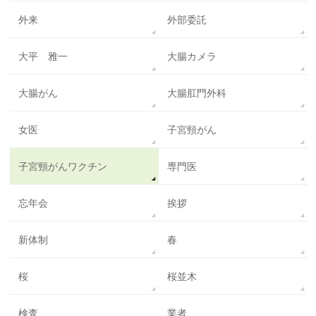
外来
外部委託
大平 雅一
大腸カメラ
大腸がん
大腸肛門外科
女医
子宮頸がん
子宮頸がんワクチン
専門医
忘年会
挨拶
新体制
春
桜
桜並木
検査
業者