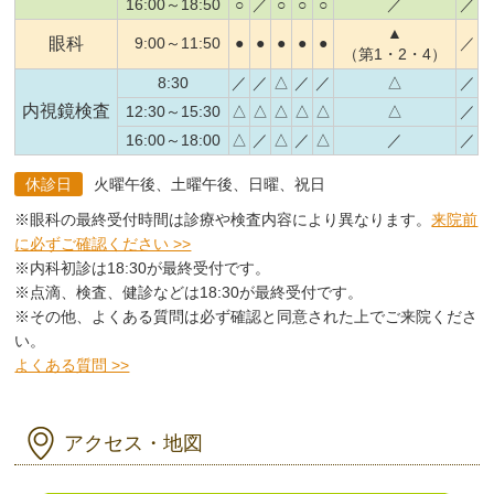
16:00～18:50
○
／
○
○
○
／
／
▲
眼科
9:00～11:50
●
●
●
●
●
／
（第1・2・4）
8:30
／
／
△
／
／
△
／
内視鏡検査
12:30～15:30
△
△
△
△
△
△
／
16:00～18:00
△
／
△
／
△
／
／
休診日
火曜午後、土曜午後、日曜、祝日
※眼科の最終受付時間は診療や検査内容により異なります。
来院前
に必ずご確認ください >>
※内科初診は18:30が最終受付です。
※点滴、検査、健診などは18:30が最終受付です。
※その他、よくある質問は必ず確認と同意された上でご来院くださ
い。
よくある質問 >>
アクセス・地図