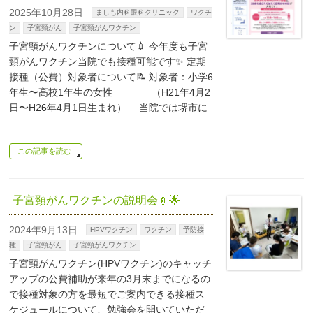
2025年10月28日
ましも内科眼科クリニック
ワクチ
ン
子宮頸がん
子宮頸がんワクチン
子宮頸がんワクチンについて💉 今年度も子宮
頸がんワクチン当院でも接種可能です✨ 定期
接種（公費）対象者について📝 対象者：小学6
年生〜高校1年生の女性 （H21年4月2
日〜H26年4月1日生まれ） 当院では堺市に
…
この記事を読む
子宮頸がんワクチンの説明会💉🌟
2024年9月13日
HPVワクチン
ワクチン
予防接
種
子宮頸がん
子宮頸がんワクチン
子宮頸がんワクチン(HPVワクチン)のキャッチ
アップの公費補助が来年の3月末までになるの
で接種対象の方を最短でご案内できる接種ス
ケジュールについて、勉強会を開いていただ