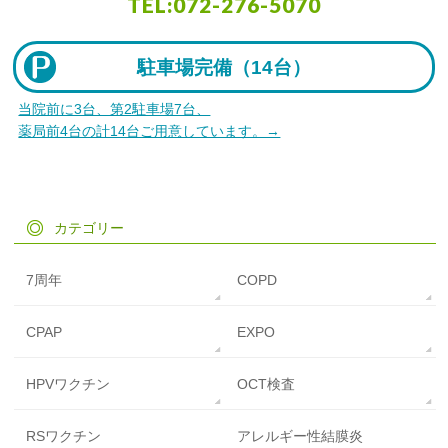
TEL:
072-276-5070
駐車場完備（
14台）
当院前に3台、第2駐車場7台、
薬局前4台の計14台ご用意しています。→
カテゴリー
7周年
COPD
CPAP
EXPO
HPVワクチン
OCT検査
RSワクチン
アレルギー性結膜炎