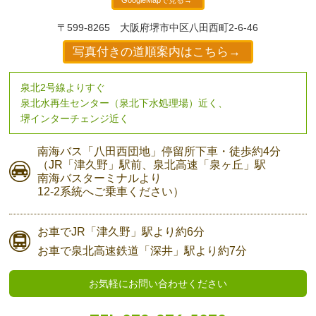
GoogleMapで見る→
〒599-8265
大阪府堺市中区八田西町2-6-46
写真付きの道順案内はこちら→
泉北2号線よりすぐ
泉北水再生センター（泉北下水処理場）近く、
堺インターチェンジ近く
南海バス
「八田西団地」停留所下車・
徒歩約4分
（JR「津久野」駅前、
泉北高速「泉ヶ丘」駅
南海バスターミナルより
12-2系統へご乗車ください）
お車で
JR「津久野」駅より
約6分
お車で
泉北高速鉄道「深井」駅より
約7分
お気軽にお問い合わせください