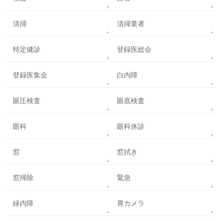
清掃
清掃業者
特定健診
登録医総会
登録医集会
白内障
眼圧検査
眼底検査
眼科
眼科休診
窓
窓拭き
窓掃除
緊急
緑内障
胃カメラ