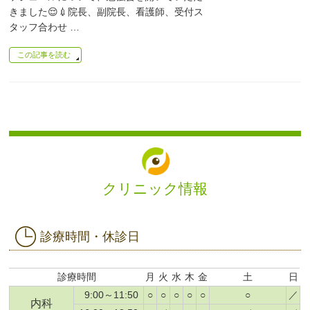
きました😌💉院長、副院長、看護師、受付ス
タッフ合わせ …
この記事を読む
クリニック情報
診療時間・休診日
診療時間
月
火
水
木
金
土
日
9:00～11:50
○
○
○
○
○
○
／
内科