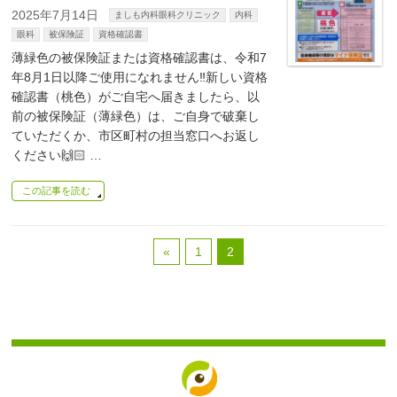
2025年7月14日
ましも内科眼科クリニック
内科
眼科
被保険証
資格確認書
薄緑色の被保険証または資格確認書は、令和7
年8月1日以降ご使用になれません‼️新しい資格
確認書（桃色）がご自宅へ届きましたら、以
前の被保険証（薄緑色）は、ご自身で破棄し
ていただくか、市区町村の担当窓口へお返し
ください🙌🏻 …
この記事を読む
«
1
2