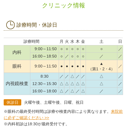
クリニック情報
診療時間・休診日
診療時間
月
火
水
木
金
土
日
9:00～11:50
○
○
○
○
○
○
／
内科
16:00～18:50
○
／
○
○
○
／
／
▲
眼科
9:00～11:50
●
●
●
●
●
／
（第1・2・4）
8:30
／
／
△
／
／
△
／
内視鏡検査
12:30～15:30
△
△
△
△
△
△
／
16:00～18:00
△
／
△
／
△
／
／
休診日
火曜午後、土曜午後、日曜、祝日
※眼科の最終受付時間は診療や検査内容により異なります。
来院前
に必ずご確認ください >>
※内科初診は18:30が最終受付です。