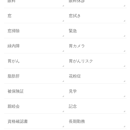
眼科
眼科休診
窓
窓拭き
窓掃除
緊急
緑内障
胃カメラ
胃がん
胃がんリスク
脂肪肝
花粉症
被保険証
見学
親睦会
記念
資格確認書
長期勤務