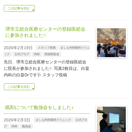
この記事を読む
堺市立総合医療センターの登録医総会
に参加されました✨
2026年2月19日
スタッフ投稿
ましも内科眼科クリニ
ック
公式ブログ
内科
登録医総会
先日、堺市立総合医療センターの登録医総会
に院長が参加されました✨ 写真2枚目は、白畠
内科の白畠Drです🩺 スタッフ投稿
この記事を読む
眠剤について勉強会をしました♪
2026年2月3日
ましも内科眼科クリニック
公式ブロ
グ
内科
勉強会