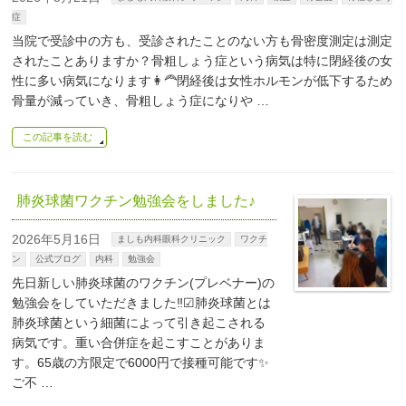
症
当院で受診中の方も、受診されたことのない方も骨密度測定は測定
されたことありますか？骨粗しょう症という病気は特に閉経後の女
性に多い病気になります👩‍🦰閉経後は女性ホルモンが低下するため
骨量が減っていき、骨粗しょう症になりや …
この記事を読む
肺炎球菌ワクチン勉強会をしました♪
2026年5月16日
ましも内科眼科クリニック
ワクチ
ン
公式ブログ
内科
勉強会
先日新しい肺炎球菌のワクチン(プレベナー)の
勉強会をしていただきました‼️☑︎肺炎球菌とは
肺炎球菌という細菌によって引き起こされる
病気です。重い合併症を起こすことがありま
す。65歳の方限定で6000円で接種可能です✨
ご不 …