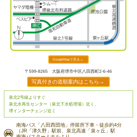
GoogleMapで見る→
〒599-8265
大阪府堺市中区八田西町2-6-46
写真付きの道順案内はこちら→
泉北2号線よりすぐ
泉北水再生センター（泉北下水処理場）近く、
堺インターチェンジ近く
南海バス
「八田西団地」停留所下車・
徒歩約4分
（JR「津久野」駅前、
泉北高速「泉ヶ丘」駅
南海バスターミナルより