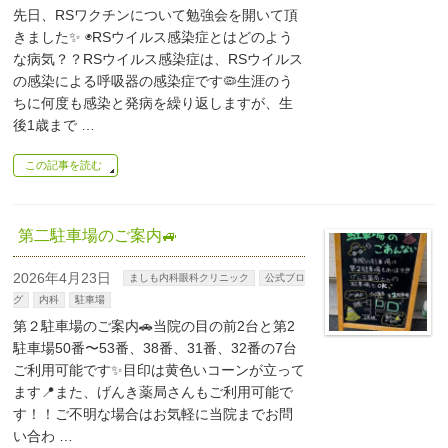
先日、RSワクチンについて勉強会を開いて頂
きました✨ ◉RSウイルス感染症とはどのよう
な病気？？RSウイルス感染症は、RSウイルス
の感染による呼吸器の感染症です🦠生涯のう
ちに何度も感染と発病を繰り返しますが、生
後1歳まで …
この記事を読む
第二駐車場のご案内🚙
2026年4月23日
ましも内科眼科クリニック
公式ブロ
グ
内科
駐車場
第２駐車場のご案内🚗当院の目の前2台と第2
駐車場50番〜53番、38番、31番、32番の7台
ご利用可能です✨目印は黄色いコーンが立って
ます📍また、げんき薬局さんもご利用可能で
す！！ご不明な場合はお気軽に当院までお問
い合わ …