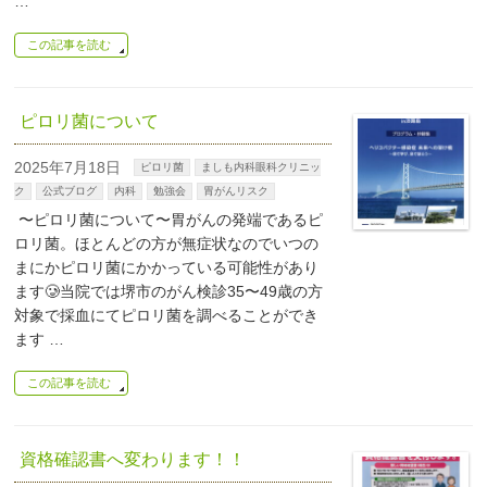
…
この記事を読む
ピロリ菌について
2025年7月18日
ピロリ菌
ましも内科眼科クリニッ
ク
公式ブログ
内科
勉強会
胃がんリスク
〜ピロリ菌について〜胃がんの発端であるピ
ロリ菌。ほとんどの方が無症状なのでいつの
まにかピロリ菌にかかっている可能性があり
ます🥲当院では堺市のがん検診35〜49歳の方
対象で採血にてピロリ菌を調べることができ
ます …
この記事を読む
資格確認書へ変わります！！