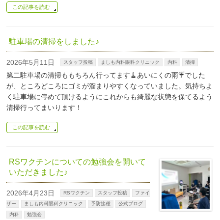
この記事を読む
駐車場の清掃をしました♪
2026年5月11日
スタッフ投稿
ましも内科眼科クリニック
内科
清掃
第二駐車場の清掃ももちろん行ってます🧹あいにくの雨☔でした
が、ところどころにゴミが溜まりやすくなっていました。気持ちよ
く駐車場に停めて頂けるようにこれからも綺麗な状態を保てるよう
清掃行ってまいります！
この記事を読む
RSワクチンについての勉強会を開いて
いただきました♪
2026年4月23日
RSワクチン
スタッフ投稿
ファイ
ザー
ましも内科眼科クリニック
予防接種
公式ブログ
内科
勉強会