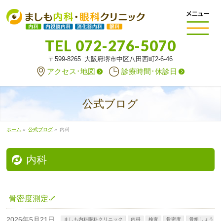
TEL
072-276-5070
〒599-8265 大阪府堺市中区八田西町2-6-46
アクセス･地図
診療時間･休診日
公式ブログ
ホーム
»
公式ブログ
»
内科
内科
骨密度測定🦴
2026年5月21日
ましも内科眼科クリニック
内科
検査
骨密度
骨粗しょう