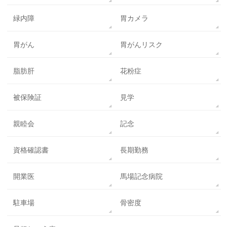
緑内障
胃カメラ
胃がん
胃がんリスク
脂肪肝
花粉症
被保険証
見学
親睦会
記念
資格確認書
長期勤務
開業医
馬場記念病院
駐車場
骨密度