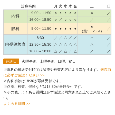
診療時間
月
火
水
木
金
土
日
9:00～11:50
○
○
○
○
○
○
／
内科
16:00～18:50
○
／
○
○
○
／
／
▲
眼科
9:00～11:50
●
●
●
●
●
／
（第1・2・4）
8:30
／
／
△
／
／
△
／
内視鏡検査
12:30～15:30
△
△
△
△
△
△
／
16:00～18:00
△
／
△
／
△
／
／
休診日
火曜午後、土曜午後、日曜、祝日
※眼科の最終受付時間は診療や検査内容により異なります。
来院前
に必ずご確認ください >>
※内科初診は18:30が最終受付です。
※点滴、検査、健診などは18:30が最終受付です。
※その他、よくある質問は必ず確認と同意された上でご来院くださ
い。
よくある質問 >>