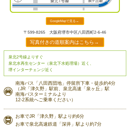
GoogleMapで見る→
〒599-8265
大阪府堺市中区八田西町2-6-46
写真付きの道順案内はこちら→
泉北2号線よりすぐ
泉北水再生センター（泉北下水処理場）近く、
堺インターチェンジ近く
南海バス
「八田西団地」停留所下車・
徒歩約4分
（JR「津久野」駅前、
泉北高速「泉ヶ丘」駅
南海バスターミナルより
12-2系統へご乗車ください）
お車で
JR「津久野」駅より
約6分
お車で
泉北高速鉄道「深井」駅より
約7分