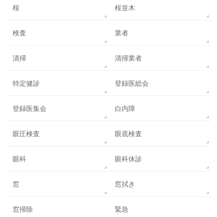
桜
桜並木
検査
業者
清掃
清掃業者
特定健診
登録医総会
登録医集会
白内障
眼圧検査
眼底検査
眼科
眼科休診
窓
窓拭き
窓掃除
緊急