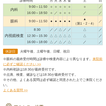
診療時間
月
火
水
木
金
土
日
9:00～11:50
○
○
○
○
○
○
／
内科
16:00～18:50
○
／
○
○
○
／
／
▲
眼科
9:00～11:50
●
●
●
●
●
／
（第1・2・4）
8:30
／
／
△
／
／
△
／
内視鏡検査
12:30～15:30
△
△
△
△
△
△
／
16:00～18:00
△
／
△
／
△
／
／
休診日
火曜午後、土曜午後、日曜、祝日
※眼科の最終受付時間は診療や検査内容により異なります。
来院前
に必ずご確認ください >>
※内科初診は18:30が最終受付です。
※点滴、検査、健診などは18:30が最終受付です。
※その他、よくある質問は必ず確認と同意された上でご来院くださ
い。
よくある質問 >>