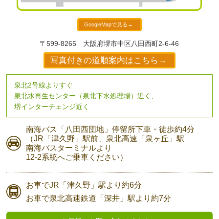
GoogleMapで見る→
〒599-8265
大阪府堺市中区八田西町2-6-46
写真付きの道順案内はこちら→
泉北2号線よりすぐ
泉北水再生センター（泉北下水処理場）近く、
堺インターチェンジ近く
南海バス
「八田西団地」停留所下車・
徒歩約4分
（JR「津久野」駅前、
泉北高速「泉ヶ丘」駅
南海バスターミナルより
12-2系統へご乗車ください）
お車で
JR「津久野」駅より
約6分
お車で
泉北高速鉄道「深井」駅より
約7分