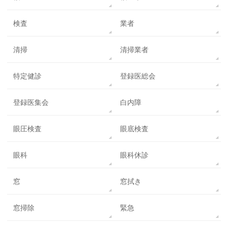
検査
業者
清掃
清掃業者
特定健診
登録医総会
登録医集会
白内障
眼圧検査
眼底検査
眼科
眼科休診
窓
窓拭き
窓掃除
緊急