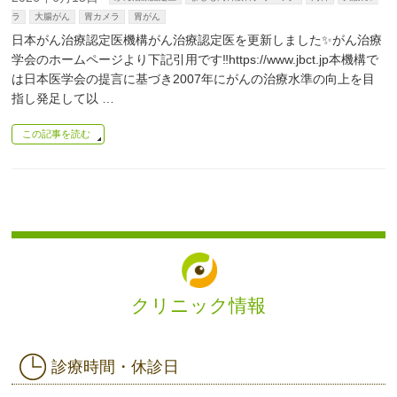
ラ
大腸がん
胃カメラ
胃がん
日本がん治療認定医機構がん治療認定医を更新しました✨がん治療
学会のホームページより下記引用です‼️https://www.jbct.jp本機構で
は日本医学会の提言に基づき2007年にがんの治療水準の向上を目
指し発足して以 …
この記事を読む
クリニック情報
診療時間・休診日