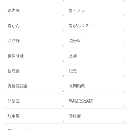
緑内障
胃カメラ
胃がん
胃がんリスク
脂肪肝
花粉症
被保険証
見学
親睦会
記念
資格確認書
長期勤務
開業医
馬場記念病院
駐車場
骨密度