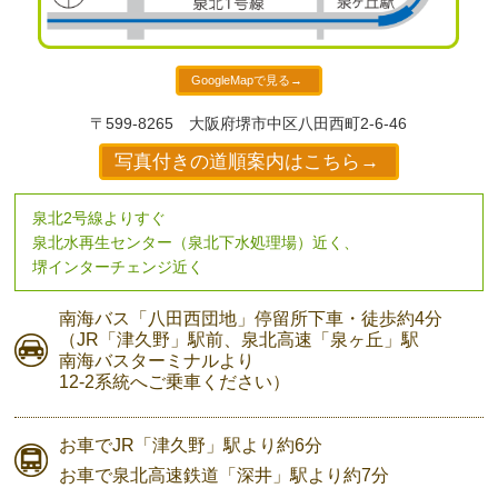
GoogleMapで見る→
〒599-8265
大阪府堺市中区八田西町2-6-46
写真付きの道順案内はこちら→
泉北2号線よりすぐ
泉北水再生センター（泉北下水処理場）近く、
堺インターチェンジ近く
南海バス
「八田西団地」停留所下車・
徒歩約4分
（JR「津久野」駅前、
泉北高速「泉ヶ丘」駅
南海バスターミナルより
12-2系統へご乗車ください）
お車で
JR「津久野」駅より
約6分
お車で
泉北高速鉄道「深井」駅より
約7分