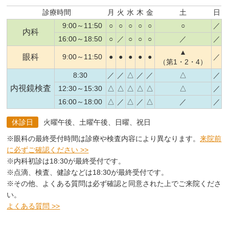
診療時間
月
火
水
木
金
土
日
9:00～11:50
○
○
○
○
○
○
／
内科
16:00～18:50
○
／
○
○
○
／
／
▲
眼科
9:00～11:50
●
●
●
●
●
／
（第1・2・4）
8:30
／
／
△
／
／
△
／
内視鏡検査
12:30～15:30
△
△
△
△
△
△
／
16:00～18:00
△
／
△
／
△
／
／
休診日
火曜午後、土曜午後、日曜、祝日
※眼科の最終受付時間は診療や検査内容により異なります。
来院前
に必ずご確認ください >>
※内科初診は18:30が最終受付です。
※点滴、検査、健診などは18:30が最終受付です。
※その他、よくある質問は必ず確認と同意された上でご来院くださ
い。
よくある質問 >>