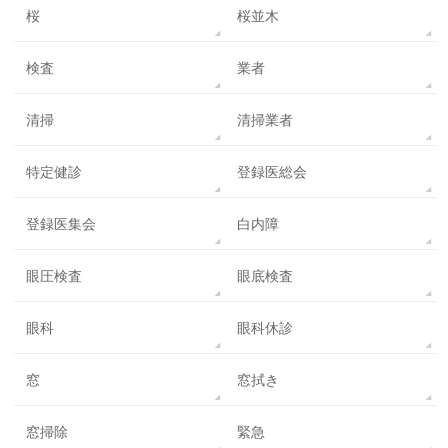
桜
桜並木
検査
業者
清掃
清掃業者
特定健診
登録医総会
登録医集会
白内障
眼圧検査
眼底検査
眼科
眼科休診
窓
窓拭き
窓掃除
緊急