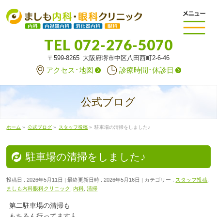
TEL
072-276-5070
〒599-8265 大阪府堺市中区八田西町2-6-46
アクセス･地図
診療時間･休診日
公式ブログ
ホーム
»
公式ブログ
»
スタッフ投稿
»
駐車場の清掃をしました♪
駐車場の清掃をしました♪
投稿日 : 2026年5月11日
最終更新日時 : 2026年5月16日
カテゴリー :
スタッフ投稿
,
ましも内科眼科クリニック
,
内科
,
清掃
第二駐車場の清掃も
もちろん行ってます🧹