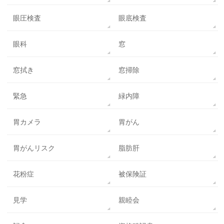
眼圧検査
眼底検査
眼科
窓
窓拭き
窓掃除
緊急
緑内障
胃カメラ
胃がん
胃がんリスク
脂肪肝
花粉症
被保険証
見学
親睦会