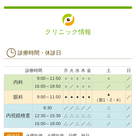
クリニック情報
診療時間・休診日
診療時間
月
火
水
木
金
土
日
9:00～11:50
○
○
○
○
○
○
／
内科
16:00～18:50
○
／
○
○
○
／
／
▲
眼科
9:00～11:50
●
●
●
●
●
／
（第1・2・4）
8:30
／
／
△
／
／
△
／
内視鏡検査
12:30～15:30
△
△
△
△
△
△
／
16:00～18:00
△
／
△
／
△
／
／
休診日
火曜午後、土曜午後、日曜、祝日