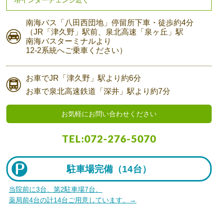
堺インターチェンジ近く
南海バス
「八田西団地」停留所下車・
徒歩約4分
（JR「津久野」駅前、
泉北高速「泉ヶ丘」駅
南海バスターミナルより
12-2系統へご乗車ください）
お車で
JR「津久野」駅より
約6分
お車で
泉北高速鉄道「深井」駅より
約7分
お気軽にお問い合わせください
TEL:
072-276-5070
駐車場完備（
14台）
当院前に3台、第2駐車場7台、
薬局前4台の計14台ご用意しています。→