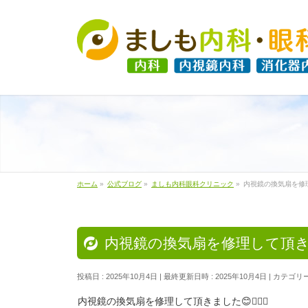
ホーム
»
公式ブログ
»
ましも内科眼科クリニック
»
内視鏡の換気扇を修
内視鏡の換気扇を修理して頂
投稿日 : 2025年10月4日
最終更新日時 : 2025年10月4日
カテゴリー
内視鏡の換気扇を修理して頂きました😊🙇🏻‍♀️