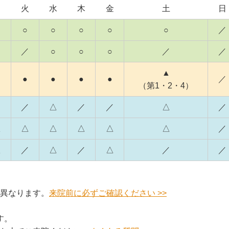
月
火
水
木
金
土
日
○
○
○
○
○
／
／
○
○
○
／
／
▲
●
●
●
●
／
（第1・2・4）
／
／
△
／
／
△
／
△
△
△
△
△
△
／
△
／
△
／
△
／
／
異なります。
来院前に必ずご確認ください >>
す。