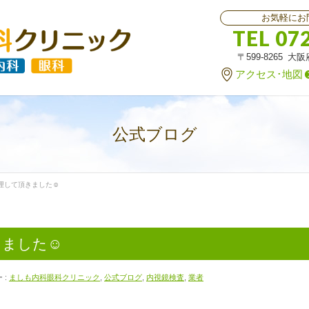
お気軽にお
TEL 07
〒599-8265 大
アクセス･地図
公式ブログ
理して頂きました☺
きました☺
 :
ましも内科眼科クリニック
,
公式ブログ
,
内視鏡検査
,
業者