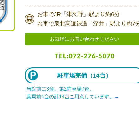
お車で
JR「津久野」駅より
約6分
お車で
泉北高速鉄道「深井」駅より
約7
お気軽にお問い合わせください
TEL:072-276-5070
駐車場完備（
14台）
当院前に3台、第2駐車場7台、
薬局前4台の計14台ご用意しています。→