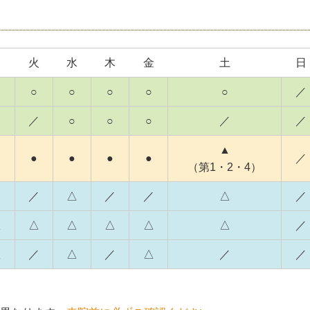
月
火
水
木
金
土
日
○
○
○
○
○
／
／
○
○
○
／
／
▲
●
●
●
●
／
（第1・2・4）
／
／
△
／
／
△
／
△
△
△
△
△
△
／
△
／
△
／
△
／
／