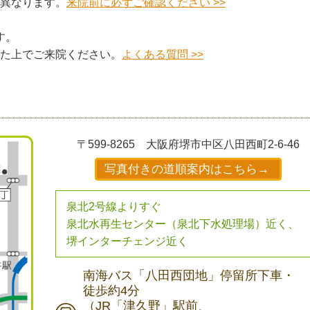
異なります。
来院前に必ずご確認ください >>
す。
た上でご来院ください。
よくある質問 >>
〒599-8265
大阪府堺市中区八田西町2-6-46
写真付きの道順案内はこちら→
泉北2号線よりすぐ
泉北水再生センター（泉北下水処理場）近く、
堺インターチェンジ近く
南海バス
「八田西団地」停留所下車・
徒歩約4分
（JR「津久野」駅前、