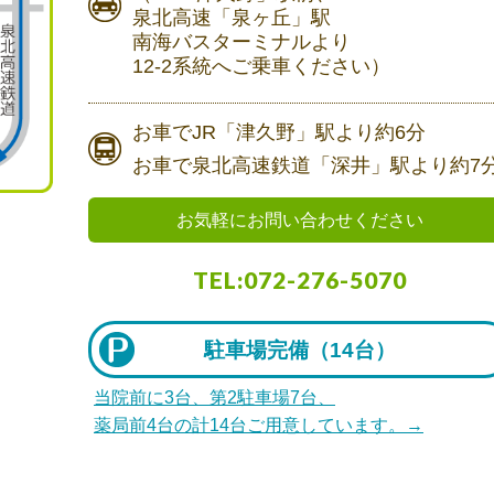
泉北高速「泉ヶ丘」駅
南海バスターミナルより
12-2系統へご乗車ください）
お車で
JR「津久野」駅より
約6分
お車で
泉北高速鉄道「深井」駅より
約7
お気軽にお問い合わせください
TEL:072-276-5070
駐車場完備（
14台）
当院前に3台、第2駐車場7台、
薬局前4台の計14台ご用意しています。→