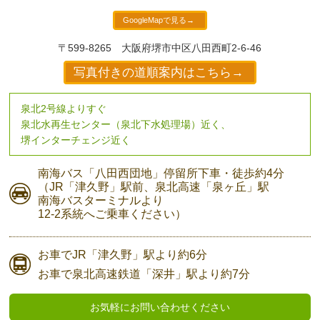
GoogleMapで見る→
〒599-8265
大阪府堺市中区八田西町2-6-46
写真付きの道順案内はこちら→
泉北2号線よりすぐ
泉北水再生センター（泉北下水処理場）近く、
堺インターチェンジ近く
南海バス
「八田西団地」停留所下車・
徒歩約4分
（JR「津久野」駅前、
泉北高速「泉ヶ丘」駅
南海バスターミナルより
12-2系統へご乗車ください）
お車で
JR「津久野」駅より
約6分
お車で
泉北高速鉄道「深井」駅より
約7分
お気軽にお問い合わせください