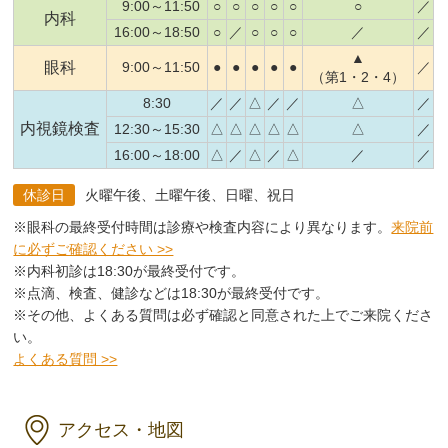
9:00～11:50
○
○
○
○
○
○
／
内科
16:00～18:50
○
／
○
○
○
／
／
▲
眼科
9:00～11:50
●
●
●
●
●
／
（第1・2・4）
8:30
／
／
△
／
／
△
／
内視鏡検査
12:30～15:30
△
△
△
△
△
△
／
16:00～18:00
△
／
△
／
△
／
／
休診日
火曜午後、土曜午後、日曜、祝日
※眼科の最終受付時間は診療や検査内容により異なります。
来院前
に必ずご確認ください >>
※内科初診は18:30が最終受付です。
※点滴、検査、健診などは18:30が最終受付です。
※その他、よくある質問は必ず確認と同意された上でご来院くださ
い。
よくある質問 >>
アクセス・地図