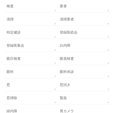
検査
業者
清掃
清掃業者
特定健診
登録医総会
登録医集会
白内障
眼圧検査
眼底検査
眼科
眼科休診
窓
窓拭き
窓掃除
緊急
緑内障
胃カメラ