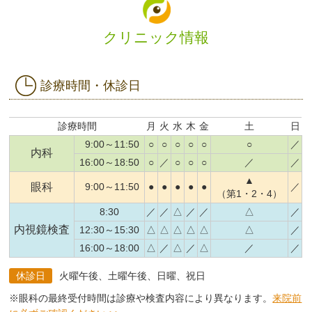
クリニック情報
診療時間・休診日
診療時間
月
火
水
木
金
土
日
9:00～11:50
○
○
○
○
○
○
／
内科
16:00～18:50
○
／
○
○
○
／
／
▲
眼科
9:00～11:50
●
●
●
●
●
／
（第1・2・4）
8:30
／
／
△
／
／
△
／
内視鏡検査
12:30～15:30
△
△
△
△
△
△
／
16:00～18:00
△
／
△
／
△
／
／
休診日
火曜午後、土曜午後、日曜、祝日
※眼科の最終受付時間は診療や検査内容により異なります。
来院前