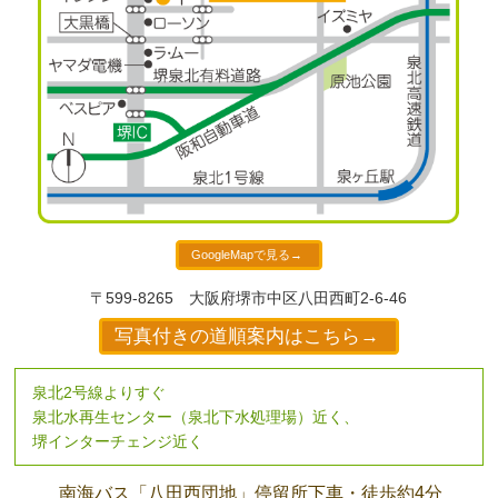
GoogleMapで見る→
〒599-8265
大阪府堺市中区八田西町2-6-46
写真付きの道順案内はこちら→
泉北2号線よりすぐ
泉北水再生センター（泉北下水処理場）近く、
堺インターチェンジ近く
南海バス
「八田西団地」停留所下車・
徒歩約4分