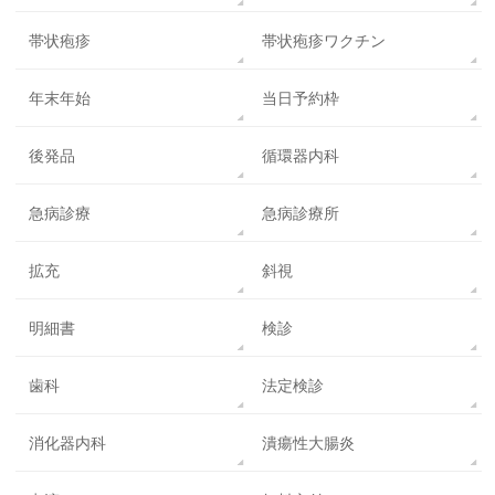
帯状疱疹
帯状疱疹ワクチン
年末年始
当日予約枠
後発品
循環器内科
急病診療
急病診療所
拡充
斜視
明細書
検診
歯科
法定検診
消化器内科
潰瘍性大腸炎