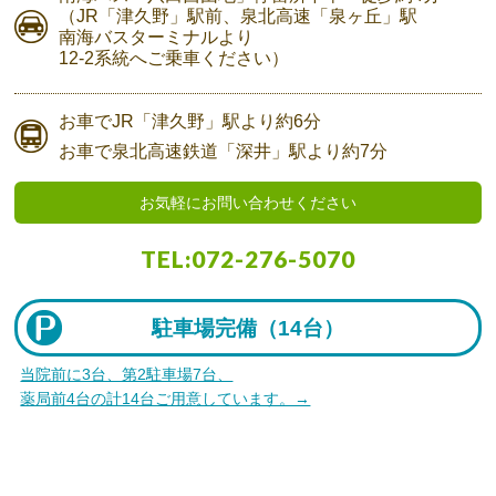
（JR「津久野」駅前、
泉北高速「泉ヶ丘」駅
南海バスターミナルより
12-2系統へご乗車ください）
お車で
JR「津久野」駅より
約6分
お車で
泉北高速鉄道「深井」駅より
約7分
お気軽にお問い合わせください
TEL:
072-276-5070
駐車場完備（
14台）
当院前に3台、第2駐車場7台、
薬局前4台の計14台ご用意しています。→