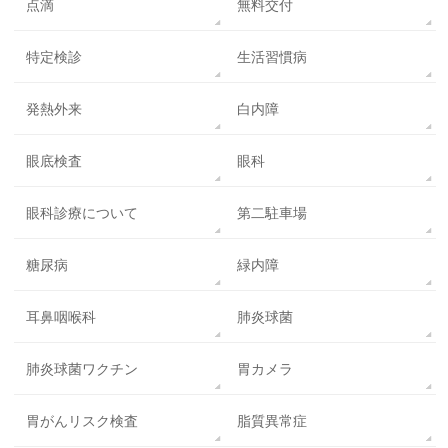
点滴
無料交付
特定検診
生活習慣病
発熱外来
白内障
眼底検査
眼科
眼科診療について
第二駐車場
糖尿病
緑内障
耳鼻咽喉科
肺炎球菌
肺炎球菌ワクチン
胃カメラ
胃がんリスク検査
脂質異常症