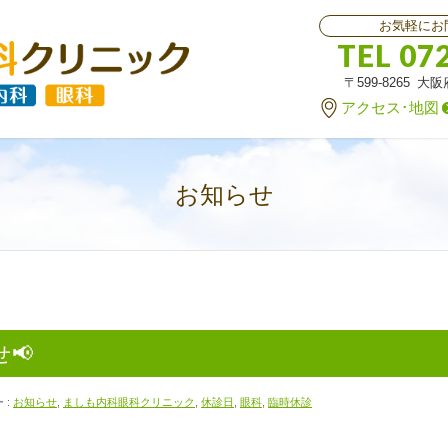
お気軽にお
TEL 07
〒599-8265 大
アクセス･地図
お知らせ
📢
 :
お知らせ
,
ましも内科眼科クリニック
,
休診日
,
眼科
,
臨時休診