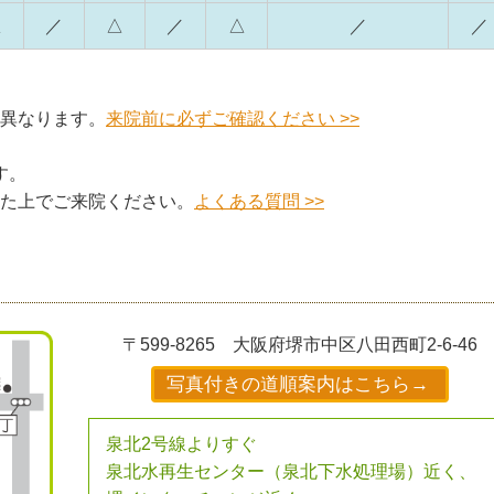
△
／
△
／
△
／
／
異なります。
来院前に必ずご確認ください >>
す。
た上でご来院ください。
よくある質問 >>
〒599-8265
大阪府堺市中区八田西町2-6-46
写真付きの道順案内はこちら→
泉北2号線よりすぐ
泉北水再生センター（泉北下水処理場）近く、