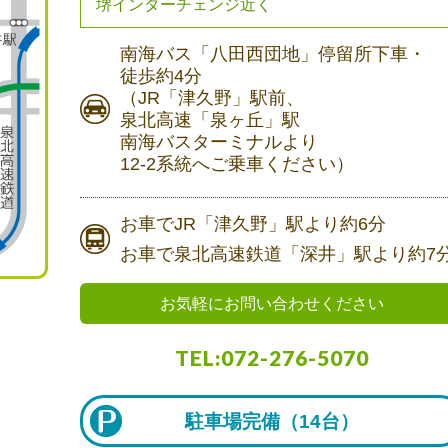
堺インターチェンジ近く
南海バス
「八田西団地」停留所下車・
徒歩約4分
（JR「津久野」駅前、
泉北高速「泉ヶ丘」駅
南海バスターミナルより
12-2系統へご乗車ください）
お車で
JR「津久野」駅より
約6分
お車で
泉北高速鉄道「深井」駅より
約7
お気軽にお問い合わせください
TEL:072-276-5070
駐車場完備（
14台）