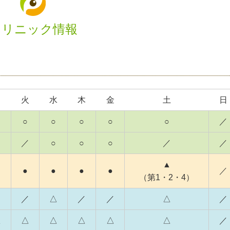
クリニック情報
月
火
水
木
金
土
日
○
○
○
○
○
／
／
○
○
○
／
／
▲
●
●
●
●
／
（第1・2・4）
／
／
△
／
／
△
／
△
△
△
△
△
△
／