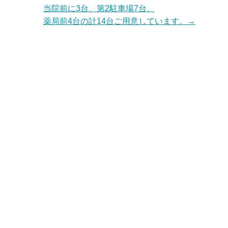
当院前に3台、第2駐車場7台、
薬局前4台の計14台ご用意しています。→