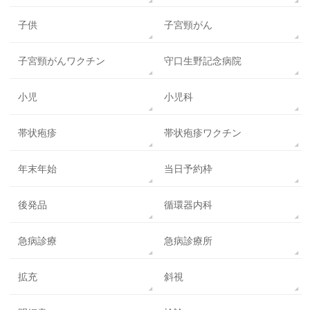
子供
子宮頸がん
子宮頸がんワクチン
守口生野記念病院
小児
小児科
帯状疱疹
帯状疱疹ワクチン
年末年始
当日予約枠
後発品
循環器内科
急病診療
急病診療所
拡充
斜視