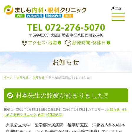
TEL
072-276-5070
〒599-8265 大阪府堺市中区八田西町2-6-46
アクセス･地図
診療時間･休診日
お知らせ
ホーム
»
お知らせ
»
お知らせ
»
村本先生の診察が始まりました❕❕
村本先生の診察が始まりました❕❕
投稿日 : 2026年5月13日
最終更新日時 : 2026年5月13日
カテゴリー :
お知らせ
,
まし
も内科眼科クリニック
,
内科
,
消化器内科
大阪公立大学 医学部附属病院 後期研究医 消化器内科の村本
卓彌(むらもと たくみ)先生が4月から当院で診察してくださっ