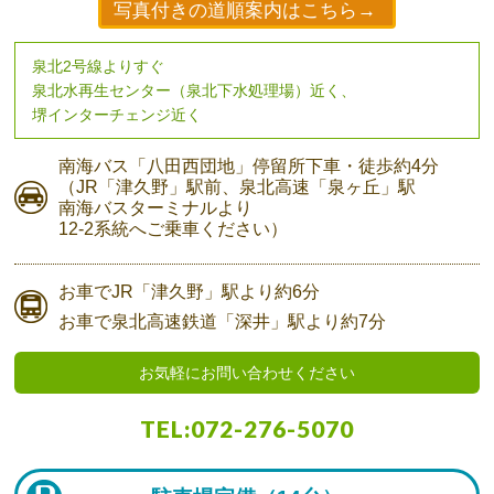
写真付きの道順案内はこちら→
泉北2号線よりすぐ
泉北水再生センター（泉北下水処理場）近く、
堺インターチェンジ近く
南海バス
「八田西団地」停留所下車・
徒歩約4分
（JR「津久野」駅前、
泉北高速「泉ヶ丘」駅
南海バスターミナルより
12-2系統へご乗車ください）
お車で
JR「津久野」駅より
約6分
お車で
泉北高速鉄道「深井」駅より
約7分
お気軽にお問い合わせください
TEL:
072-276-5070