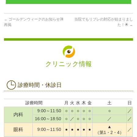
←
ゴールデンウィークのお知らせ🎏
当院でもリブレの対応が始まりまし
再掲
た！🌟
→
クリニック情報
診療時間・休診日
診療時間
月
火
水
木
金
土
日
9:00～11:50
○
○
○
○
○
○
／
内科
16:00～18:50
○
／
○
○
○
／
／
▲
眼科
9:00～11:50
●
●
●
●
●
／
（第1・2・4）