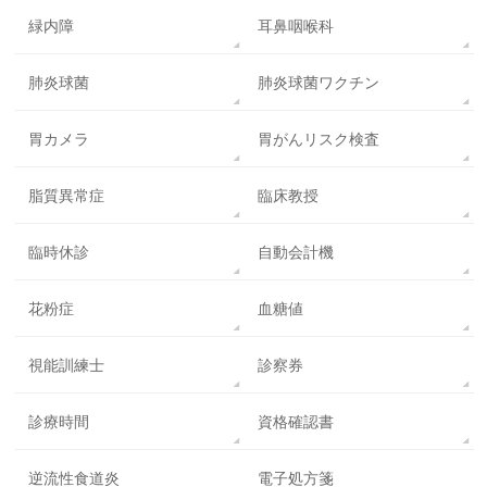
緑内障
耳鼻咽喉科
肺炎球菌
肺炎球菌ワクチン
胃カメラ
胃がんリスク検査
脂質異常症
臨床教授
臨時休診
自動会計機
花粉症
血糖値
視能訓練士
診察券
診療時間
資格確認書
逆流性食道炎
電子処方箋