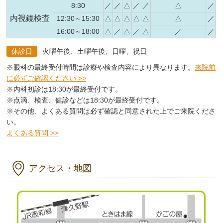
8:30
／
／
△
／
／
△
／
内視鏡検査
12:30～15:30
△
△
△
△
△
△
／
16:00～18:00
△
／
△
／
△
／
／
休診日
火曜午後、土曜午後、日曜、祝日
※眼科の最終受付時間は診療や検査内容により異なります。
来院前
に必ずご確認ください >>
※内科初診は18:30が最終受付です。
※点滴、検査、健診などは18:30が最終受付です。
※その他、よくある質問は必ず確認と同意された上でご来院くださ
い。
よくある質問 >>
アクセス・地図