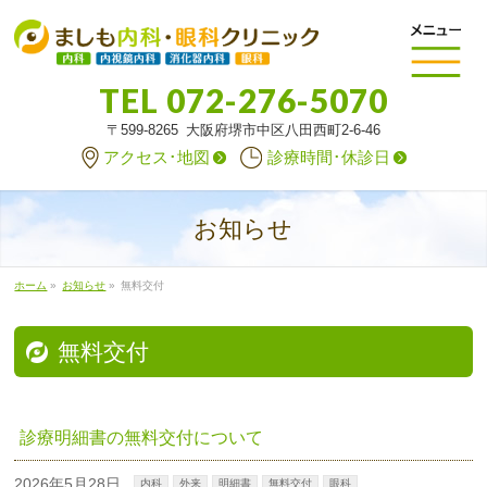
TEL
072-276-5070
〒599-8265 大阪府堺市中区八田西町2-6-46
アクセス･地図
診療時間･休診日
お知らせ
ホーム
»
お知らせ
»
無料交付
無料交付
診療明細書の無料交付について
2026年5月28日
内科
外来
明細書
無料交付
眼科