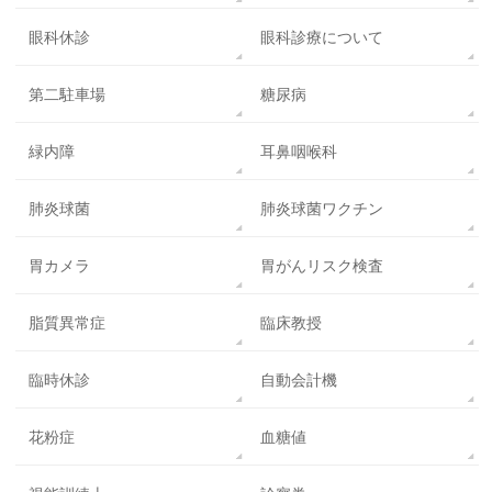
眼科休診
眼科診療について
第二駐車場
糖尿病
緑内障
耳鼻咽喉科
肺炎球菌
肺炎球菌ワクチン
胃カメラ
胃がんリスク検査
脂質異常症
臨床教授
臨時休診
自動会計機
花粉症
血糖値