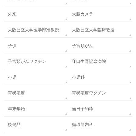
外来
大腸カメラ
大阪公立大学医学部准教授
大阪公立大学臨床教授
子供
子宮頸がん
子宮頸がんワクチン
守口生野記念病院
小児
小児科
帯状疱疹
帯状疱疹ワクチン
年末年始
当日予約枠
後発品
循環器内科