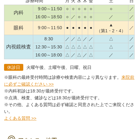
診療時間
月
火
水
木
金
土
日
9:00～11:50
○
○
○
○
○
○
／
内科
16:00～18:50
○
／
○
○
○
／
／
▲
眼科
9:00～11:50
●
●
●
●
●
／
（第1・2・4）
8:30
／
／
△
／
／
△
／
内視鏡検査
12:30～15:30
△
△
△
△
△
△
／
16:00～18:00
△
／
△
／
△
／
／
休診日
火曜午後、土曜午後、日曜、祝日
※眼科の最終受付時間は診療や検査内容により異なります。
来院前
に必ずご確認ください >>
※内科初診は18:30が最終受付です。
※点滴、検査、健診などは18:30が最終受付です。
※その他、よくある質問は必ず確認と同意された上でご来院くださ
い。
よくある質問 >>