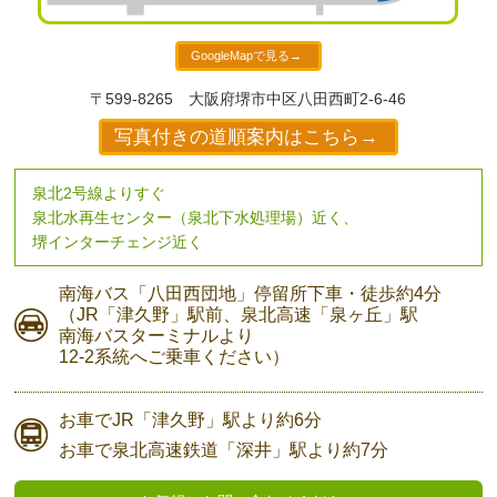
GoogleMapで見る→
〒599-8265
大阪府堺市中区八田西町2-6-46
写真付きの道順案内はこちら→
泉北2号線よりすぐ
泉北水再生センター（泉北下水処理場）近く、
堺インターチェンジ近く
南海バス
「八田西団地」停留所下車・
徒歩約4分
（JR「津久野」駅前、
泉北高速「泉ヶ丘」駅
南海バスターミナルより
12-2系統へご乗車ください）
お車で
JR「津久野」駅より
約6分
お車で
泉北高速鉄道「深井」駅より
約7分