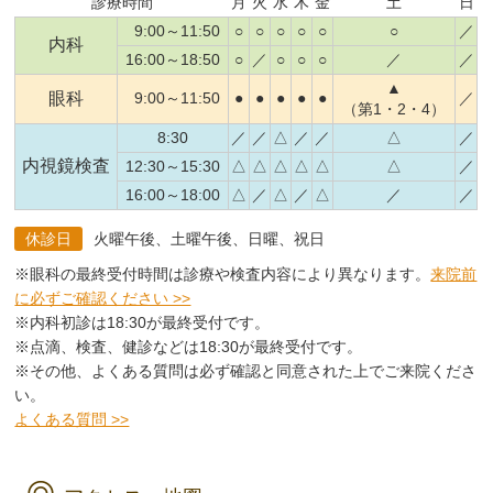
診療時間
月
火
水
木
金
土
日
9:00～11:50
○
○
○
○
○
○
／
内科
16:00～18:50
○
／
○
○
○
／
／
▲
眼科
9:00～11:50
●
●
●
●
●
／
（第1・2・4）
8:30
／
／
△
／
／
△
／
内視鏡検査
12:30～15:30
△
△
△
△
△
△
／
16:00～18:00
△
／
△
／
△
／
／
休診日
火曜午後、土曜午後、日曜、祝日
※眼科の最終受付時間は診療や検査内容により異なります。
来院前
に必ずご確認ください >>
※内科初診は18:30が最終受付です。
※点滴、検査、健診などは18:30が最終受付です。
※その他、よくある質問は必ず確認と同意された上でご来院くださ
い。
よくある質問 >>