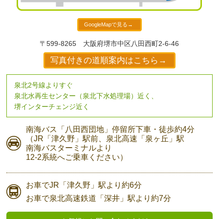
GoogleMapで見る→
〒599-8265
大阪府堺市中区八田西町2-6-46
写真付きの道順案内はこちら→
泉北2号線よりすぐ
泉北水再生センター（泉北下水処理場）近く、
堺インターチェンジ近く
南海バス
「八田西団地」停留所下車・
徒歩約4分
（JR「津久野」駅前、
泉北高速「泉ヶ丘」駅
南海バスターミナルより
12-2系統へご乗車ください）
お車で
JR「津久野」駅より
約6分
お車で
泉北高速鉄道「深井」駅より
約7分