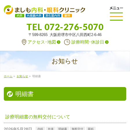
TEL
072-276-5070
〒599-8265 大阪府堺市中区八田西町2-6-46
アクセス･地図
診療時間･休診日
お知らせ
ホーム
»
お知らせ
»
明細書
明細書
診療明細書の無料交付について
2026年5月28日
内科
外来
明細書
無料交付
眼科