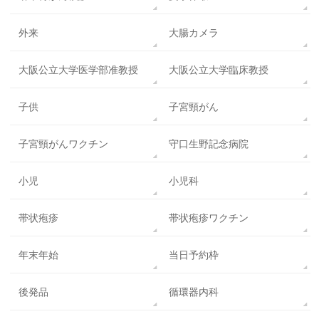
外来
大腸カメラ
大阪公立大学医学部准教授
大阪公立大学臨床教授
子供
子宮頸がん
子宮頸がんワクチン
守口生野記念病院
小児
小児科
帯状疱疹
帯状疱疹ワクチン
年末年始
当日予約枠
後発品
循環器内科