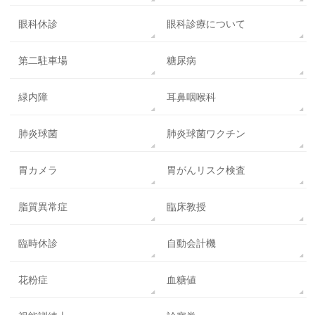
眼科休診
眼科診療について
第二駐車場
糖尿病
緑内障
耳鼻咽喉科
肺炎球菌
肺炎球菌ワクチン
胃カメラ
胃がんリスク検査
脂質異常症
臨床教授
臨時休診
自動会計機
花粉症
血糖値