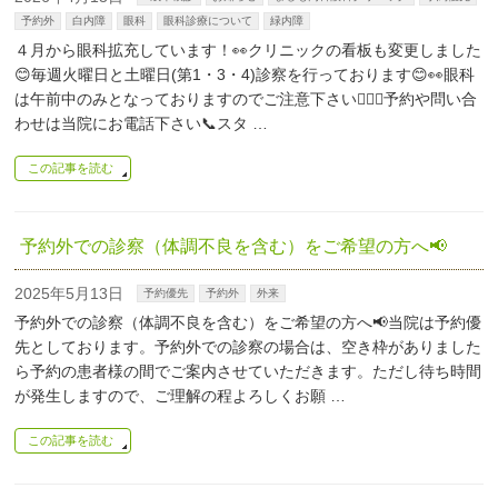
予約外
白内障
眼科
眼科診療について
緑内障
４月から眼科拡充しています！👀クリニックの看板も変更しました
😊毎週火曜日と土曜日(第1・3・4)診察を行っております😊👀眼科
は午前中のみとなっておりますのでご注意下さい🙇🏻‍♀️予約や問い合
わせは当院にお電話下さい📞スタ …
この記事を読む
予約外での診察（体調不良を含む）をご希望の方へ📢
2025年5月13日
予約優先
予約外
外来
予約外での診察（体調不良を含む）をご希望の方へ📢当院は予約優
先としております。予約外での診察の場合は、空き枠がありました
ら予約の患者様の間でご案内させていただきます。ただし待ち時間
が発生しますので、ご理解の程よろしくお願 …
この記事を読む