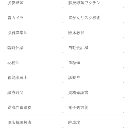
肺炎球菌
肺炎球菌ワクチン
胃カメラ
胃がんリスク検査
脂質異常症
臨床教授
臨時休診
自動会計機
花粉症
血糖値
視能訓練士
診察券
診療時間
資格確認書
逆流性食道炎
電子処方箋
風疹抗体検査
駐車場