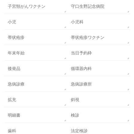
子宮頸がんワクチン
守口生野記念病院
小児
小児科
帯状疱疹
帯状疱疹ワクチン
年末年始
当日予約枠
後発品
循環器内科
急病診療
急病診療所
拡充
斜視
明細書
検診
歯科
法定検診