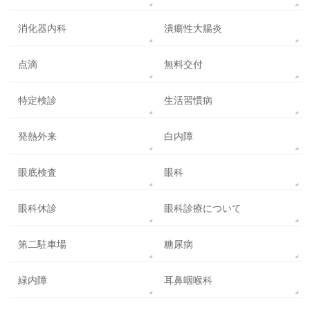
消化器内科
潰瘍性大腸炎
点滴
無料交付
特定検診
生活習慣病
発熱外来
白内障
眼底検査
眼科
眼科休診
眼科診療について
第二駐車場
糖尿病
緑内障
耳鼻咽喉科