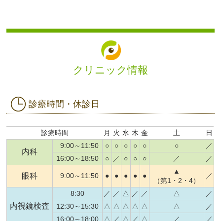
クリニック情報
診療時間・休診日
診療時間
月
火
水
木
金
土
日
9:00～11:50
○
○
○
○
○
○
／
内科
16:00～18:50
○
／
○
○
○
／
／
▲
眼科
9:00～11:50
●
●
●
●
●
／
（第1・2・4）
8:30
／
／
△
／
／
△
／
内視鏡検査
12:30～15:30
△
△
△
△
△
△
／
16:00～18:00
△
／
△
／
△
／
／