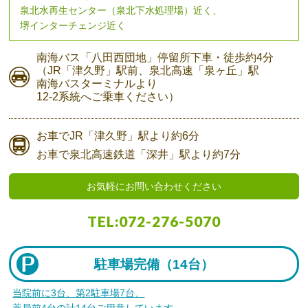
泉北水再生センター（泉北下水処理場）近く、
堺インターチェンジ近く
南海バス
「八田西団地」停留所下車・
徒歩約4分
（JR「津久野」駅前、
泉北高速「泉ヶ丘」駅
南海バスターミナルより
12-2系統へご乗車ください）
お車で
JR「津久野」駅より
約6分
お車で
泉北高速鉄道「深井」駅より
約7分
お気軽にお問い合わせください
TEL:
072-276-5070
駐車場完備（
14台）
当院前に3台、第2駐車場7台、