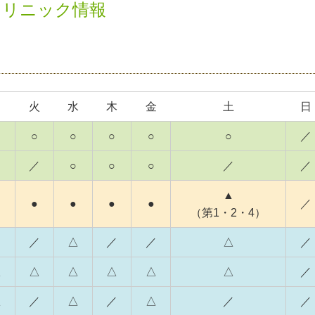
クリニック情報
月
火
水
木
金
土
日
○
○
○
○
○
／
／
○
○
○
／
／
▲
●
●
●
●
／
（第1・2・4）
／
／
△
／
／
△
／
△
△
△
△
△
△
／
△
／
△
／
△
／
／