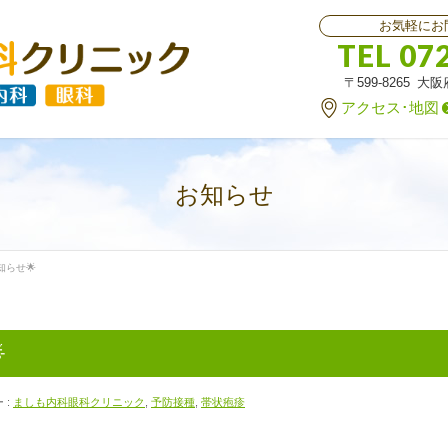
お気軽にお
TEL 07
〒599-8265 大
アクセス･地図
お知らせ
らせ🌟

 :
ましも内科眼科クリニック
,
予防接種
,
帯状疱疹