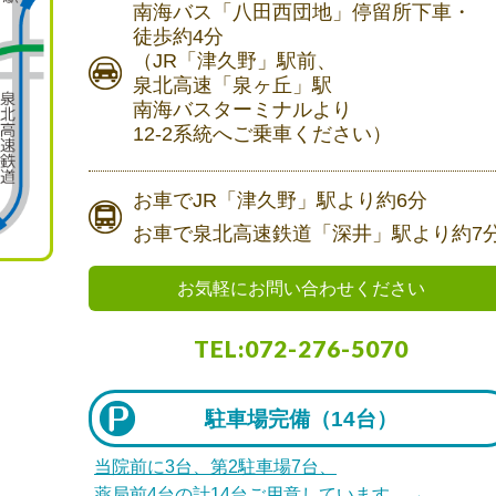
南海バス
「八田西団地」停留所下車・
徒歩約4分
（JR「津久野」駅前、
泉北高速「泉ヶ丘」駅
南海バスターミナルより
12-2系統へご乗車ください）
お車で
JR「津久野」駅より
約6分
お車で
泉北高速鉄道「深井」駅より
約7
お気軽にお問い合わせください
TEL:072-276-5070
駐車場完備（
14台）
当院前に3台、第2駐車場7台、
薬局前4台の計14台ご用意しています。→