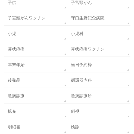
子供
子宮頸がん
子宮頸がんワクチン
守口生野記念病院
小児
小児科
帯状疱疹
帯状疱疹ワクチン
年末年始
当日予約枠
後発品
循環器内科
急病診療
急病診療所
拡充
斜視
明細書
検診