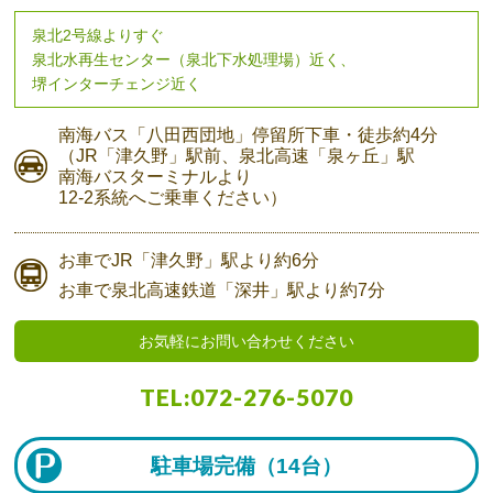
泉北2号線よりすぐ
泉北水再生センター（泉北下水処理場）近く、
堺インターチェンジ近く
南海バス
「八田西団地」停留所下車・
徒歩約4分
（JR「津久野」駅前、
泉北高速「泉ヶ丘」駅
南海バスターミナルより
12-2系統へご乗車ください）
お車で
JR「津久野」駅より
約6分
お車で
泉北高速鉄道「深井」駅より
約7分
お気軽にお問い合わせください
TEL:
072-276-5070
駐車場完備（
14台）