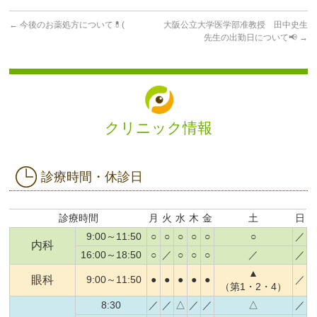
←
今後のお薬処方について💊(
大阪公立大学医学部准教授 田中史生
先生の出勤日について📢
→
クリニック情報
診療時間・休診日
診療時間
月
火
水
木
金
土
日
9:00～11:50
○
○
○
○
○
○
／
内科
16:00～18:50
○
／
○
○
○
／
／
▲
眼科
9:00～11:50
●
●
●
●
●
／
（第1・2・4）
8:30
／
／
△
／
／
△
／