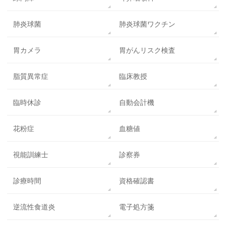
肺炎球菌
肺炎球菌ワクチン
胃カメラ
胃がんリスク検査
脂質異常症
臨床教授
臨時休診
自動会計機
花粉症
血糖値
視能訓練士
診察券
診療時間
資格確認書
逆流性食道炎
電子処方箋