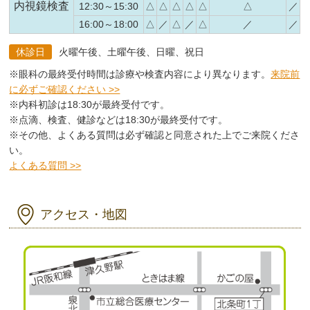
内視鏡検査
12:30～15:30
△
△
△
△
△
△
／
16:00～18:00
△
／
△
／
△
／
／
休診日
火曜午後、土曜午後、日曜、祝日
※眼科の最終受付時間は診療や検査内容により異なります。
来院前
に必ずご確認ください >>
※内科初診は18:30が最終受付です。
※点滴、検査、健診などは18:30が最終受付です。
※その他、よくある質問は必ず確認と同意された上でご来院くださ
い。
よくある質問 >>
アクセス・地図