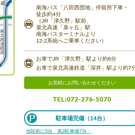
南海バス
「八田西団地」停留所下車・
徒歩約4分
（JR「津久野」駅前、
泉北高速「泉ヶ丘」駅
南海バスターミナルより
12-2系統へご乗車ください）
お車で
JR「津久野」駅より
約6分
お車で
泉北高速鉄道「深井」駅より
約7
お気軽にお問い合わせください
TEL:072-276-5070
駐車場完備（
14台）
当院前に3台、第2駐車場7台、