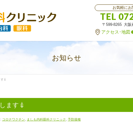
お気軽にお
TEL 07
〒599-8265 大
アクセス･地図
お知らせ
す💉
します💉
:
コロナワクチン
,
ましも内科眼科クリニック
,
予防接種