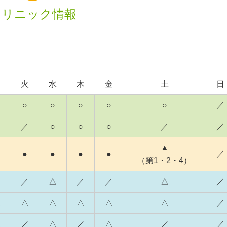
クリニック情報
月
火
水
木
金
土
日
○
○
○
○
○
／
／
○
○
○
／
／
▲
●
●
●
●
／
（第1・2・4）
／
／
△
／
／
△
／
△
△
△
△
△
△
／
△
／
△
／
△
／
／