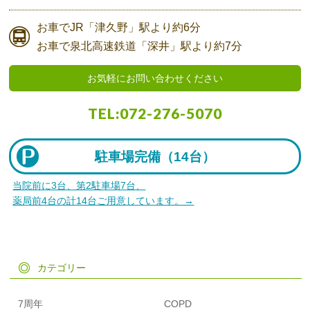
お車で
JR「津久野」駅より
約6分
お車で
泉北高速鉄道「深井」駅より
約7分
お気軽にお問い合わせください
TEL:
072-276-5070
駐車場完備（
14台）
当院前に3台、第2駐車場7台、
薬局前4台の計14台ご用意しています。→
カテゴリー
7周年
COPD