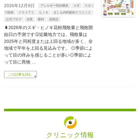
2025年12月9日
アレルギー性結膜炎
スギ
スタッ
フ投稿
ドライアイ
ヒノキ
ましも内科眼科クリニック
公式ブログ
女医
眼科
花粉症
🌲2026年のスギ・ヒノキ花粉飛散量と飛散開
始日の予測です🤧近畿地方では、飛散量は
2025年と同程度または上回る地域が多く、全
地域で平年を上回る見込みです。 ◎季節によ
って目の痒みを感じることが多い◎季節によ
って目に異物 …
この記事を読む
クリニック情報