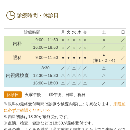
診療時間・休診日
診療時間
月
火
水
木
金
土
日
9:00～11:50
○
○
○
○
○
○
／
内科
16:00～18:50
○
／
○
○
○
／
／
▲
眼科
9:00～11:50
●
●
●
●
●
／
（第1・2・4）
8:30
／
／
△
／
／
△
／
内視鏡検査
12:30～15:30
△
△
△
△
△
△
／
16:00～18:00
△
／
△
／
△
／
／
休診日
火曜午後、土曜午後、日曜、祝日
※眼科の最終受付時間は診療や検査内容により異なります。
来院前
に必ずご確認ください >>
※内科初診は18:30が最終受付です。
※点滴、検査、健診などは18:30が最終受付です。
※その他、よくある質問は必ず確認と同意された上でご来院くださ