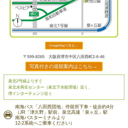
GoogleMapで見る→
〒599-8265
大阪府堺市中区八田西町2-6-46
写真付きの道順案内はこちら→
泉北2号線よりすぐ
泉北水再生センター（泉北下水処理場）近く、
堺インターチェンジ近く
南海バス
「八田西団地」停留所下車・
徒歩約4分
（JR「津久野」駅前、
泉北高速「泉ヶ丘」駅
南海バスターミナルより
12-2系統へご乗車ください）